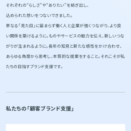
株式会社オンワードホールディングス
それぞれの“らしさ”や“ありたい”を紡ぎ出し、
株式会社オンワード樫山
オンワードパーソナルスタイル
込められた想いをつないできました。
単なる「見た目」に留まらず働く人と企業が強くつながり、より良
〒102－8115
東京都千代田区飯田橋二丁目10－10
い関係を築けるように。ものやサービスの魅力を伝え、新しいつな
TEL：03-5226-1333
がりが生まれるように。長年の知見と新たな感性をかけ合わせ、
Copyright(C)2025 Onward Corporate Design CO., Ltd.
個人情報保護方針
あらゆる角度から思考し、本質的な提案をすること。それこそが私
電子公告（2024年3月28日以前）
たちの目指すブランド支援です。
私たちの「顧客ブランド支援」