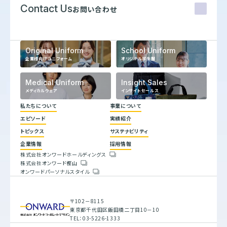
Contact Us
お問い合わせ
Original Uniform
School Uniform
企業様向けユニフォーム
オリジナル学生服
Medical Uniform
Insight Sales
メディカルウェア
インサイトセールス
私たちについて
事業について
エピソード
実績紹介
代表メッセージ
トピックス
サステナビリティ
企業理念
ヒストリー
企業情報
採用情報
トップコミットメント
株式会社オンワードホールディングス
サステナビリティ方針
株式会社オンワード樫山
会社概要
重要課題とSDGs
オンワードパーソナルスタイル
人権方針
具体的な取り組みと目標
環境方針
バリューチェーン
腐敗防止規定
ESGデータブック
行動指針
サステナビリティレポート
〒102－8115
調達指針
東京都千代田区飯田橋二丁目10－10
TEL：03-5226-1333