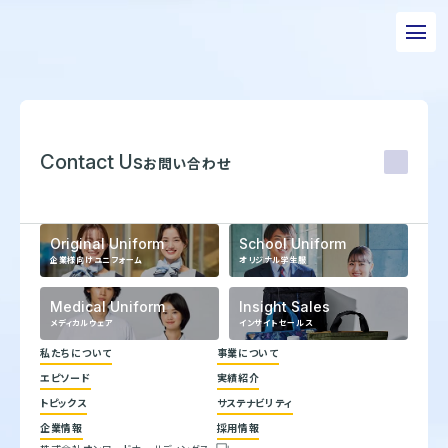
私たちについて
事業について
Contact Us
お問い合わせ
エピソード
実績紹介
Original Uniform
School Uniform
企業様向けユニフォーム
オリジナル学生服
トピックス
Medical Uniform
Insight Sales
サステナビリティ
メディカルウェア
インサイトセールス
企業情報
私たちについて
事業について
エピソード
実績紹介
採用情報
代表メッセージ
トピックス
サステナビリティ
企業理念
ヒストリー
お問い合わせ
企業情報
採用情報
トップコミットメント