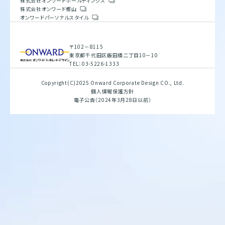
株式会社オンワードホールディングス
株式会社オンワードホールディングス
サステナビリティ方針
株式会社オンワード樫山
会社概要
株式会社オンワード樫山
重要課題とSDGs
オンワードパーソナルスタイル
人権方針
具体的な取り組みと目標
オンワードパーソナルスタイル
環境方針
バリューチェーン
腐敗防止規定
ESGデータブック
行動指針
サステナビリティレポート
〒102－8115
調達指針
〒102－8115
東京都千代田区飯田橋二丁目10－10
東京都千代田区飯田橋二丁目10－10
TEL：03-5226-1333
TEL：03-5226-1333
Copyright(C)2025 Onward Corporate Design CO., Ltd.
Copyright(C)2025 Onward Corporate Design CO., Ltd.
個人情報保護方針
個人情報保護方針
電子公告（2024年3月28日以前）
電子公告（2024年3月28日以前）