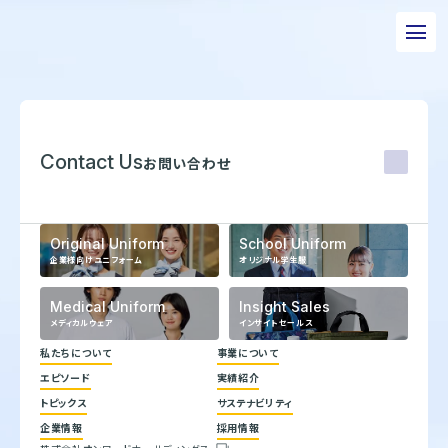
私たちについて
事業について
Contact Us
お問い合わせ
エピソード
実績紹介
Original Uniform
School Uniform
企業様向けユニフォーム
オリジナル学生服
トピックス
Medical Uniform
Insight Sales
サステナビリティ
メディカルウェア
インサイトセールス
企業情報
私たちについて
事業について
エピソード
実績紹介
採用情報
代表メッセージ
トピックス
サステナビリティ
企業理念
ヒストリー
お問い合わせ
企業情報
採用情報
トップコミットメント