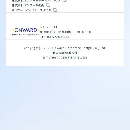
株式会社オンワードホールディングス
株式会社オンワードホールディングス
サステナビリティ方針
株式会社オンワード樫山
会社概要
株式会社オンワード樫山
重要課題とSDGs
オンワードパーソナルスタイル
人権方針
具体的な取り組みと目標
オンワードパーソナルスタイル
環境方針
バリューチェーン
腐敗防止規定
ESGデータブック
行動指針
サステナビリティレポート
〒102－8115
調達指針
〒102－8115
東京都千代田区飯田橋二丁目10－10
東京都千代田区飯田橋二丁目10－10
TEL：03-5226-1333
TEL：03-5226-1333
Copyright(C)2025 Onward Corporate Design CO., Ltd.
Copyright(C)2025 Onward Corporate Design CO., Ltd.
個人情報保護方針
個人情報保護方針
電子公告（2024年3月28日以前）
電子公告（2024年3月28日以前）