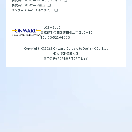
株式会社オンワードホールディングス
株式会社オンワードホールディングス
サステナビリティ方針
株式会社オンワード樫山
会社概要
株式会社オンワード樫山
重要課題とSDGs
オンワードパーソナルスタイル
人権方針
具体的な取り組みと目標
オンワードパーソナルスタイル
環境方針
バリューチェーン
腐敗防止規定
ESGデータブック
行動指針
サステナビリティレポート
〒102－8115
調達指針
〒102－8115
東京都千代田区飯田橋二丁目10－10
東京都千代田区飯田橋二丁目10－10
TEL：03-5226-1333
TEL：03-5226-1333
Copyright(C)2025 Onward Corporate Design CO., Ltd.
Copyright(C)2025 Onward Corporate Design CO., Ltd.
個人情報保護方針
個人情報保護方針
電子公告（2024年3月28日以前）
電子公告（2024年3月28日以前）