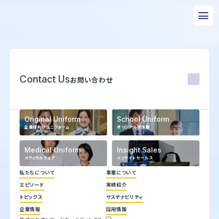
私たちについて
事業について
Contact Us
お問い合わせ
エピソード
実績紹介
Original Uniform
School Uniform
企業様向けユニフォーム
オリジナル学生服
トピックス
Medical Uniform
Insight Sales
サステナビリティ
メディカルウェア
インサイトセールス
企業情報
私たちについて
事業について
エピソード
実績紹介
採用情報
代表メッセージ
トピックス
サステナビリティ
企業理念
ヒストリー
お問い合わせ
企業情報
採用情報
トップコミットメント