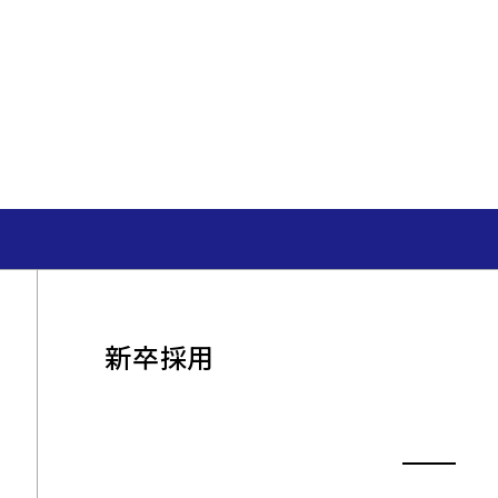
座談会
ユニフォーム事業
インサイトセールス事業
​社員インタビュ
新卒採用