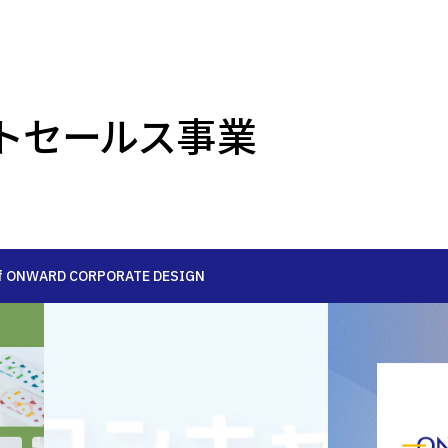
イトセールス事業
新卒採用
仕事を知る
社員を知る
 of ONWARD CORPORATE DESIGN
7
9