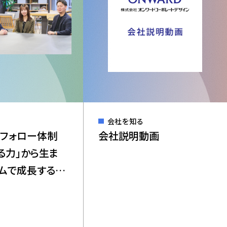
談会
ユニフォーム事業
会社を知る
員フォロー体制
会社説明動画
Copyright(C) Onward Corporate Design CO., Ltd.
える力」から生ま
ームで成長する