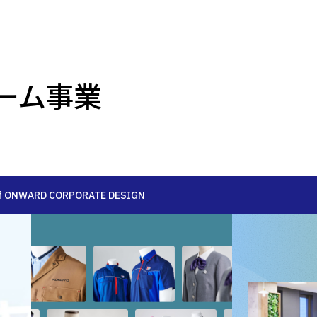
ォーム事業
新卒採用
仕事を知る
社員を知る
 of ONWARD CORPORATE DESIGN
7
9