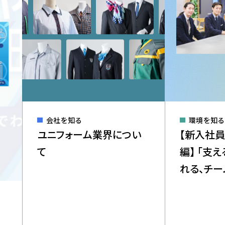
事業
​社員インタビュー
プロジェクトストーリー
座
事業
会社を知る
環境を知る
ユニフォーム業界につい
【新入社
て
編】 「支
れる、チ
力。