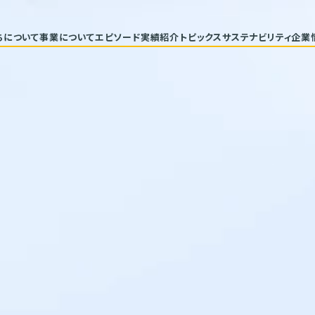
ちについて
事業について
エピソード
実績紹介
トピックス
サステナビリティ
企業
代表メッセージ
トップコミ
企業理念
サステナ
ヒストリー
重要課題と
具体的な
バリューチ
ESGデー
サステナビ