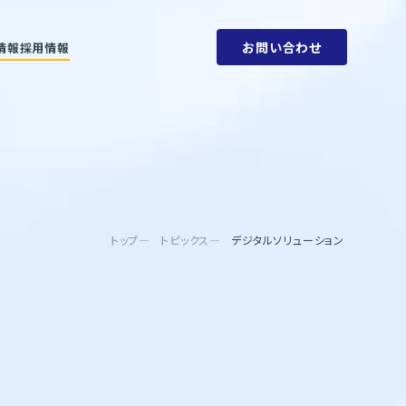
お問い合わせ
情報
採用情報
ットメント
会社概要
ビリティ方針
人権方針
SDGs
環境方針
取り組みと目標
腐敗防止規定
ェーン
行動指針
タブック
調達指針
リティレポート
トップ
トピックス
デジタルソリューション