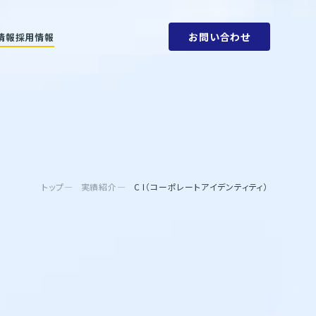
お問い合わせ
情報
採用情報
ットメント
会社概要
ビリティ方針
人権方針
SDGs
環境方針
取り組みと目標
腐敗防止規定
ェーン
行動指針
タブック
調達指針
リティレポート
トップ
実績紹介
C I（コーポレートアイデンティティ）