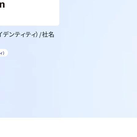
イデンティティ）/社名
ィ）