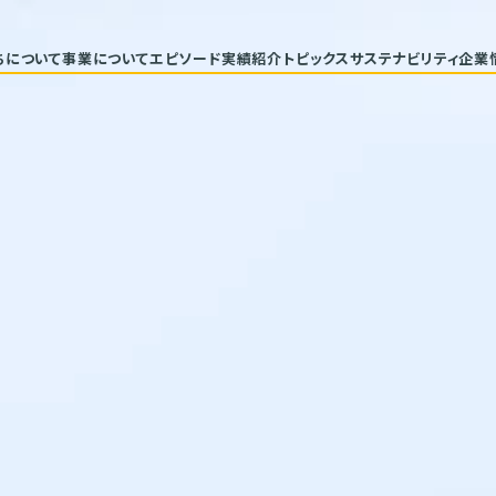
ちについて
事業について
エピソード
実績紹介
トピックス
サステナビリティ
企業
代表メッセージ
トップコミ
企業理念
サステナ
ヒストリー
重要課題と
具体的な
バリューチ
ESGデー
サステナビ