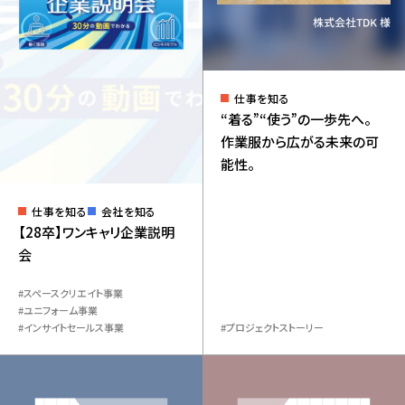
全て
仕事を知る
“着る”“使う”の一歩先へ。
All Tags
作業服から広がる未来の可
スペースクリエイト事業
​社員インタビュー
能性。
プロジェクトストーリー
座談会
ユニフォーム事業
インサイトセールス事業
仕事を知る
会社を知る
【28卒】ワンキャリ企業説明
会
Corporate Site
スペースクリエイト事業
Copyright(C) Onward Corporate Design CO., Ltd.
ユニフォーム事業
インサイトセールス事業
プロジェクトストーリー