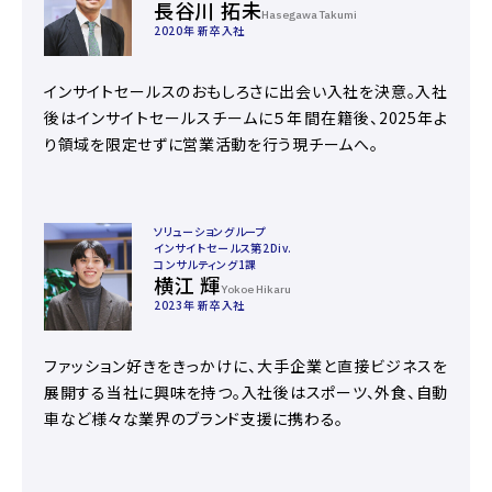
長谷川 拓未
Hasegawa Takumi
2020年 新卒入社
インサイトセールスのおもしろさに出会い入社を決意。入社
後はインサイトセールスチームに５年間在籍後、2025年よ
り領域を限定せずに営業活動を行う現チームへ。
ソリューショングループ
インサイトセールス第2Div.
コンサルティング1課
横江 輝
Yokoe Hikaru
2023年 新卒入社
ファッション好きをきっかけに、大手企業と直接ビジネスを
展開する当社に興味を持つ。入社後はスポーツ、外食、自動
車など様々な業界のブランド支援に携わる。