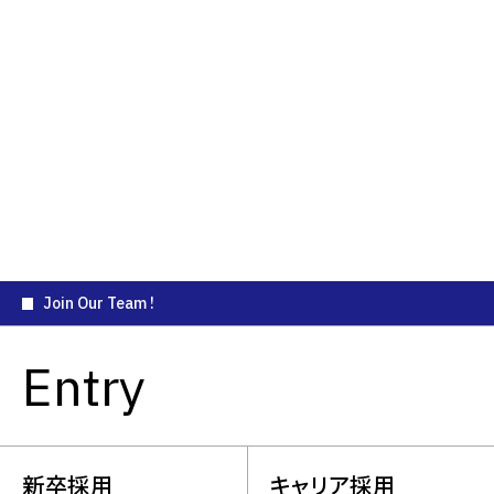
社員を知る
社員を知る
​社員インタビュー
​社員インタビュー
ユニフォーム事業
インサイトセールス事業
Join Our Team !
Entry
新卒採用
キャリア採用