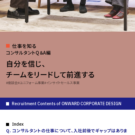
全て
All Tags
仕事を知る
スペースクリエイト事業
​社員インタビュー
コンサルタントQ＆A編
プロジェクトストーリー
座談会
ユニフォーム事業
自分を信じ、
インサイトセールス事業
チームをリードして前進する
座談会
ユニフォーム事業
インサイトセールス事業
Corporate Site
Copyright(C) Onward Corporate Design CO., Ltd.
Recruitment Contents of ONWARD CORPORATE DESIGN
Index
Q. コンサルタントの仕事について、入社前後でギャップはありま