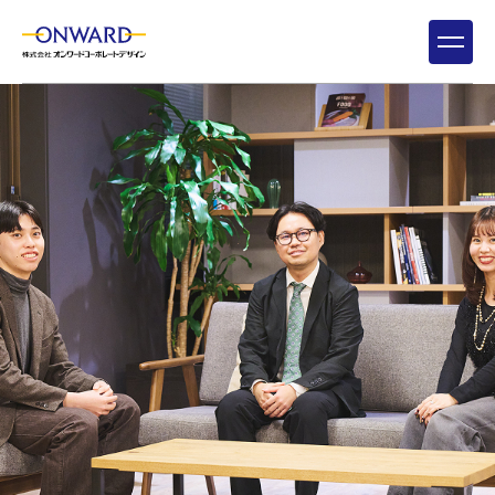
新卒採用
キャリア採用
会社を知る
15
仕事を知る
7
社員を知る
9
環境を知る
3