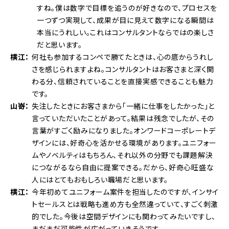
すね。僕は数字で目標を追うのが好きなので、プロセスを
一つずつ実現して、成果が目に見えて数字になる瞬間は
本当にうれしい。これはコンサルタントならではの楽しさ
だと思います。
横江
何社も参加するコンペで勝てたときは、心の底からうれし
さを感じられますよね。コンサルタントはお客さまと深く関
わる分、信頼されていることを直接実感できることも魅力
です。
山嵜
失注したときにお客さまから「一緒に仕事をしたかった」と
言っていただいたことがあって。結果は残念でしたが、その
言葉がすごく励みになりました。オンワードコーポレートデ
ザインには、好奇心を活かせる環境があります。ユニフォー
ムやノベルティはもちろん、それ以外の分野でも課題解決
につながるなら自由に提案できる。だから、好奇心旺盛な
人にはとてもおもしろい職場だと思います。
横江
今年初めてユニフォーム案件を担当したのですが、インサイ
トセールスとは戦略も進め方も全然違っていて、すごく刺激
的でした。今後は空間デザインにも関わってみたいですし、
まだまだ可能性が広がっていきそうです。