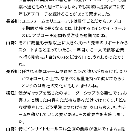
案へ進むものと思っていました。でも実際は提案までに何
年もアプローチを続けることがあって驚きました。
長谷川
ユニフォームのリニューアルは数年ごとだから、アプロー
チ期間が特に長くなるよね。比較するとインサイトセール
スは、アプローチ期間も受注後も短期間だね。
山嵜
それに裁量も予想以上に大きく、もっと先輩のサポートから
スタートすると思っていたら、一年目から一人で顧客企業
へ行く機会も。「自分の力を試せる！」と、うれしかったです
ね。
長谷川
任される幅はチームや顧客によって違いがあるけど、周り
がフォローした上で、なるべく裁量を持って動いてもらう
というのは当社の文化かもしれませんね。
横江
僕がギャップを感じたのはリーダーシップの必要性です。お
客さまと話した内容をただ持ち帰るだけではなくて、「どん
な提案をして、どう受注につなげるか」を自ら考え、社内チ
ームを動かしていく必要がある。その重要さを実感しまし
た。
山嵜
特にインサイトセールスは企画の要素が強いですよね。提