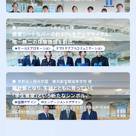
ロイヤリティ創出
ANAホールディングス株式会社 様
廃棄シートカバーの約85％をアップサイクル。
唯一無二の体験価値を創出。
セールスプロモーション
サステナブルコミュニケーション
誇りを醸成
高品質
独自性
話題性
ストーリー性
想いの具現化
サステナブル提案
ロイヤリティ創出
学校法人翔光学園 横浜創学館高等学校 様
羅針盤となり、生徒とともに育っていく
「学生食堂」という新たなシンボル。
空間デザイン
エンゲージメントデザイン
スクール
エンゲージメントの向上
イメージを向上
高品質
独自性
話題性
想いの具現化