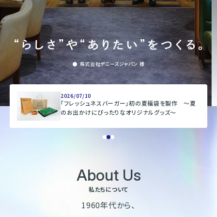
株式会社オンワードホールディングス
株式会社オンワード樫山
オンワードパーソナルスタイル
〒102－8115
東京都千代田区飯田橋二丁目10－10
学校法人翔光学園 横浜創学館高等学校 様
学校法人翔光学園 横浜創学館高等学校 様
ANAホールディングス株式会社 様
ANAホールディングス株式会社 様
株式会社デニーズジャパン 様
株式会社デニーズジャパン 様
株式会社ミライト・ワン 様
株式会社ミライト・ワン 様
TEL：03-5226-1333
Copyright(C)2025 Onward Corporate Design CO., Ltd.
個人情報保護方針
2026/07/10
電子公告（2024年3月28日以前）
「フレッシュネスバーガー」初の夏福袋を製作 ～夏
のお出かけにぴったりなオリジナルグッズ～
About Us
私たちについて
1960年代から、