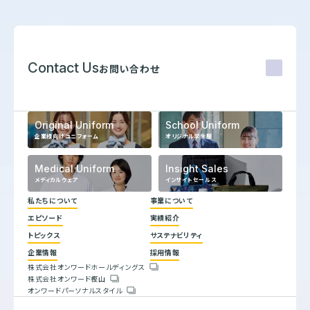
Contact Us
お問い合わせ
Original Uniform
School Uniform
企業様向けユニフォーム
オリジナル学生服
Medical Uniform
Insight Sales
メディカルウェア
インサイトセールス
私たちについて
事業について
エピソード
実績紹介
代表メッセージ
トピックス
サステナビリティ
企業理念
ヒストリー
企業情報
採用情報
トップコミットメント
株式会社オンワードホールディングス
サステナビリティ方針
株式会社オンワード樫山
会社概要
重要課題とSDGs
オンワードパーソナルスタイル
人権方針
具体的な取り組みと目標
環境方針
バリューチェーン