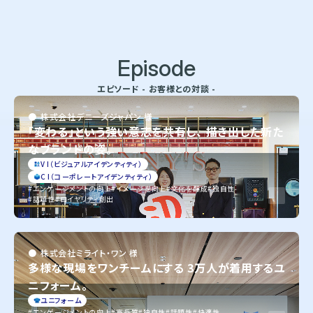
Episode
エピソード - お客様との対談 -
株式会社デニーズジャパン 様
「変わる」という強い意志を共有し、 描き出した新た
なブランドの姿。
V I（ビジュアルアイデンティティ）
C I（コーポレートアイデンティティ）
エンゲージメントの向上
イメージを向上
文化を醸成
独自性
話題性
ロイヤリティ創出
株式会社ミライト・ワン 様
多様な現場をワンチームにする 3万人が着用するユ
ニフォーム。
ユニフォーム
エンゲージメントの向上
高品質
独自性
話題性
快適性