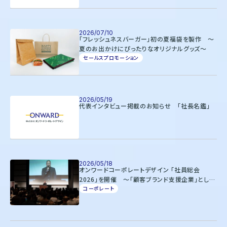
2026/07/10
「フレッシュネスバーガー」初の夏福袋を製作 ～
夏のお出かけにぴったりなオリジナルグッズ～
セールスプロモーション
2026/05/19
代表インタビュー掲載のお知らせ 「社長名鑑」
2026/05/18
オンワードコーポレートデザイン 「社員総会
2026」を開催 ～「顧客ブランド支援企業」として
の進化を加速～
コーポレート