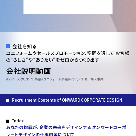
全て
All Tags
会社を知る
スペースクリエイト事業
​社員インタビュー
ユニフォームやセールスプロモーション、空間を通して
お客様
プロジェクトストーリー
座談会
ユニフォーム事業
の“らしさ”や“ありたい”をゼロからつくり出す
インサイトセールス事業
会社説明動画
スペースクリエイト事業
ユニフォーム事業
インサイトセールス事業
Corporate Site
Copyright(C) Onward Corporate Design CO., Ltd.
Recruitment Contents of ONWARD CORPORATE DESIGN
Index
あなたの挑戦が、企業の未来をデザインする オンワードコーポ
レートデザインの仕事内容について