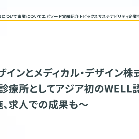
ちについて
事業について
エピソード
実績紹介
トピックス
サステナビリティ
企業
代表メッセージ
トップコミ
企業理念
サステナ
ヒストリー
重要課題と
具体的な
バリューチ
ESGデー
サステナビ
ザインとメディカル・デザイン株
診療所としてアジア初のWEL
施、求人での成果も～