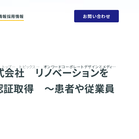
お問い合わせ
情報
採用情報
ットメント
会社概要
ビリティ方針
人権方針
SDGs
環境方針
取り組みと目標
腐敗防止規定
ェーン
行動指針
タブック
調達指針
リティレポート
トップ
トピックス
オンワードコーポレートデザインとメディカル・デザイン株式会社 リノベーションを手掛けた歯科クリニックが診療所としてアジア初のWELL認証取得 ～患者や従業員への健康配慮を目的に実施、求人での成果も～
式会社 リノベーションを
L認証取得 ～患者や従業員