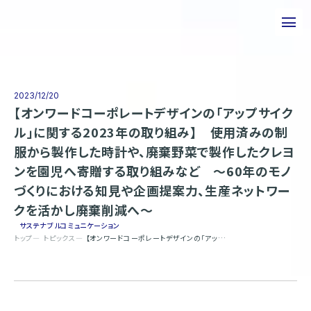
私たちについて
事業について
2023/12/20
【オンワードコーポレートデザインの「アップサイク
エピソード
ル」に関する2023年の取り組み】 使用済みの制
服から製作した時計や、廃棄野菜で製作したクレヨ
実績紹介
ンを園児へ寄贈する取り組みなど 〜60年のモノ
トピックス
づくりにおける知見や企画提案力、生産ネットワー
クを活かし廃棄削減へ〜
サステナビリティ
サステナブルコミュニケーション
トップ
トピックス
【オンワードコーポレートデザインの「アップサイクル」に関する2023年の取り組み】 使用済みの制服から製作した時計や、廃棄野菜で製作したクレヨンを園児へ寄贈する取り組みなど 〜60年のモノづくりにおける知見や企画提案力、生産ネットワークを活かし廃棄削減へ〜
企業情報
採用情報
お問い合わせ