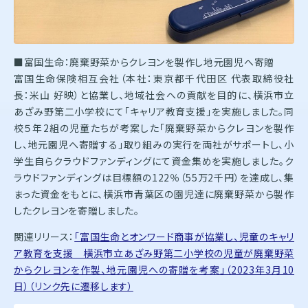
■富国生命：廃棄野菜からクレヨンを製作し地元園児へ寄贈
富国生命保険相互会社（本社：東京都千代田区 代表取締役社
長：米山 好映）と協業し、地域社会への貢献を目的に、横浜市立
あざみ野第二小学校にて「キャリア教育支援」を実施しました。同
校５年2組の児童たちが考案した「廃棄野菜からクレヨンを製作
し、地元園児へ寄贈する」取り組みの実行を両社がサポートし、小
学生自らクラウドファンディングにて資金集めを実施しました。ク
ラウドファンディングは目標額の122％（55万2千円）を達成し、集
まった資金をもとに、横浜市青葉区の園児達に廃棄野菜から製作
したクレヨンを寄贈しました。
関連リリース：
「富国生命とオンワード商事が協業し、児童のキャリ
ア教育を支援 横浜市立あざみ野第二小学校の児童が廃棄野菜
からクレヨンを作製、地元園児への寄贈を考案」（2023年3月10
日）（リンク先に遷移します）