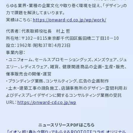
らゆる業界・業種の企業文化や取り巻く環境を捉え、「デザイン」の
力で課題を解決してまいります。
実績はこちら：
https://onward-cd.co.jp/wp/work/
代表者：代表取締役社長 村上 哲
所在地：〒102－8115東京都千代田区飯田橋二丁目10－10
設立：1962年（昭和37年）4月23日
事業内容：
・ユニフォーム、セールスプロモーショングッズ、メンズウェア、ジュ
エリー、レディスウェア、雑貨、 健康関連商品の企画・生産・販売、
催事販売会の開催・運営
・ブランディング業務、コンサルティング、広告の企画制作
・土木・建築工事の請負施工、店舗事務所のデザイン・空間利用お
よびディスプレイデザインに関するコンサルティング業務の受託
URL：
https://onward-cd.co.jp/wp
ニュースリリースPDFはこちら
「イオン 超！春トク祭り」でもらえるROOTOTEコラボ オリジナル