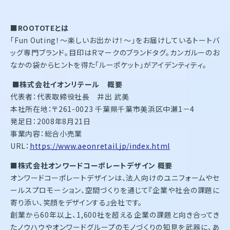
■ROOTOTEとは
「Fun Outing！～楽しいお出かけ！～」をお届けしているトートバ
ッグ専門ブランド。目印はRマークのブランドタグ。カンガルーのお
なかの袋からヒントを得た「ルーポケット」がアイデンティティ。
■株式会社イオンリテール 概要
代表者：代表取締役社長 井出 武美
本社所在地：〒261-0023 千葉県千葉市美浜区中瀬1－4
発足日：2008年8月21日
事業内容：総合小売業
URL：
https://www.aeonretail.jp/index.html
■株式会社オンワードコーポレートデザイン 概要
オンワードコーポレートデザインは、法人向けのユニフォームやセ
ールスプロモーション、空間づくりを通じて『企業や社会の課題に
寄り添い、笑顔をデザインする』会社です。
創業から60年以上、1,600社を超える企業の課題と向き合ってき
たノウハウやオンワードグループのモノづくりの知見を武器に、あ