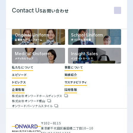
Contact Us
お問い合わせ
Original Uniform
School Uniform
企業様向けユニフォーム
オリジナル学生服
Medical Uniform
Insight Sales
メディカルウェア
インサイトセールス
私たちについて
事業について
エピソード
実績紹介
代表メッセージ
トピックス
サステナビリティ
企業理念
ヒストリー
企業情報
採用情報
トップコミットメント
株式会社オンワードホールディングス
サステナビリティ方針
株式会社オンワード樫山
会社概要
重要課題とSDGs
オンワードパーソナルスタイル
人権方針
具体的な取り組みと目標
環境方針
バリューチェーン
腐敗防止規定
ESGデータブック
行動指針
サステナビリティレポート
〒102－8115
調達指針
東京都千代田区飯田橋二丁目10－10