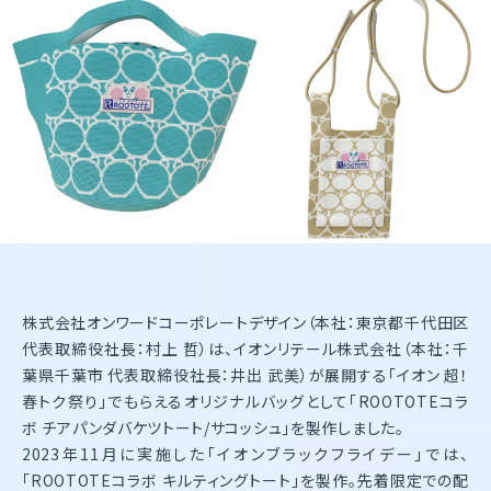
株式会社オンワードホールディングス
株式会社オンワード樫山
オンワードパーソナルスタイル
〒102－8115
東京都千代田区飯田橋二丁目10－10
TEL：03-5226-1333
Copyright(C)2025 Onward Corporate Design CO., Ltd.
個人情報保護方針
電子公告（2024年3月28日以前）
株式会社オンワードコーポレートデザイン（本社：東京都千代田区
代表取締役社長：村上 哲）は、イオンリテール株式会社（本社：千
葉県千葉市 代表取締役社長：井出 武美）が展開する「イオン 超！
春トク祭り」でもらえるオリジナルバッグとして「ROOTOTEコラ
ボ チアパンダバケツトート/サコッシュ」を製作しました。
2023年11月に実施した「イオンブラックフライデー」では、
「ROOTOTEコラボ キルティングトート」を製作。先着限定での配