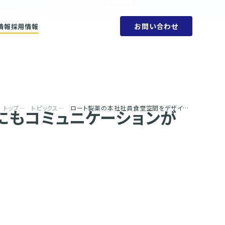
お問い合わせ
情報
採用情報
ットメント
会社概要
ビリティ方針
人権方針
SDGs
環境方針
取り組みと目標
腐敗防止規定
ェーン
行動指針
タブック
調達指針
リティレポート
トップ
トピックス
ロート製薬の本社社員食堂空間をデザイン ～昼食時以外にもコミュニケーションが生まれる場を創出～
にもコミュニケーションが