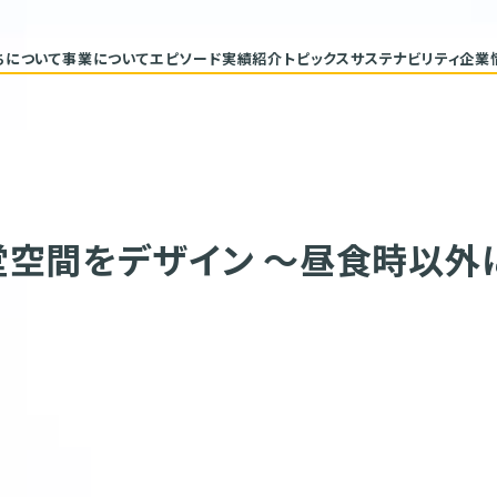
ちについて
事業について
エピソード
実績紹介
トピックス
サステナビリティ
企業
代表メッセージ
トップコミ
企業理念
サステナ
ヒストリー
重要課題と
具体的な
バリューチ
ESGデー
サステナビ
空間をデザイン ～昼食時以外