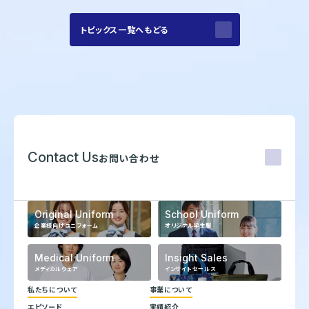
株式会社オンワードホールディングス
株式会社オンワード樫山
オンワードパーソナルスタイル
トピックス一覧へもどる
〒102－8115
東京都千代田区飯田橋二丁目10－10
TEL：03-5226-1333
Copyright(C)2025 Onward Corporate Design CO., Ltd.
個人情報保護方針
電子公告（2024年3月28日以前）
Contact Us
お問い合わせ
Original Uniform
School Uniform
企業様向けユニフォーム
オリジナル学生服
Medical Uniform
Insight Sales
メディカルウェア
インサイトセールス
私たちについて
事業について
エピソード
実績紹介