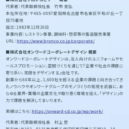
代表者：代表取締役社長 竹市 克弘
本社所在地：〒465-0097愛知県名古屋市名東区平和が丘一丁
目75番地
設立：1983年12月26日
事業内容：レストラン事業、調味料・惣菜等の製造販売事業
URL：
https://www.bronco.co.jp/corporate/
■株式会社オンワードコーポレートデザイン 概要
オンワードコーポレートデザインは、法人向けのユニフォームやセ
ールスプロモーション、空間づくりを通じて『企業や社会の課題に
寄り添い、笑顔をデザインする』会社です。
創業から60年以上、1,600社を超える企業の課題と向き合ってき
たノウハウやオンワードグループのモノづくりの知見を武器に、あ
らゆる業界・業種の企業文化や取り巻く環境を捉え、「デザイン」の
力で課題を解決してまいります。
実績はこちら：
https://onward-cd.co.jp/wp/work/
代表者：代表取締役社長 村上 哲
所在地：〒102－8115東京都千代田区飯田橋二丁目10－10