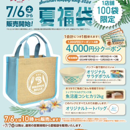
株式会社オンワードホールディングス
株式会社オンワード樫山
オンワードパーソナルスタイル
〒102－8115
東京都千代田区飯田橋二丁目10－10
TEL：03-5226-1333
Copyright(C)2025 Onward Corporate Design CO., Ltd.
個人情報保護方針
電子公告（2024年3月28日以前）