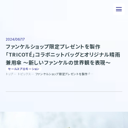
私たちについて
事業について
2024/06/17
ファンケルショップ限定プレゼントを製作
エピソード
「TRICOTÉ」コラボニットバッグとオリジナル晴雨
兼用傘 ～新しいファンケルの世界観を表現～
実績紹介
セールスプロモーション
トップ
トピックス
ファンケルショップ限定プレゼントを製作 「TRICOTÉ」コラボニットバッグとオリジナル晴雨兼用傘 ～新しいファンケルの世界観を表現～
トピックス
サステナビリティ
企業情報
採用情報
お問い合わせ