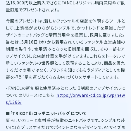
込16,000円以上購入でさらにFANCLオリジナル晴雨兼用傘が数
量限定でプレゼントされます。
今回のプレゼントは、新しいファンケルの店舗を体現するツールと
して、上質感がありながらシンプルで、かつトレンドを意識したデ
ザインのニットバッグと晴雨兼用傘を提案し、採用に至りました。
当社は、5月16日（木）から着用されているファンケル直営店舗の
制服の製作や、使用済みとなった旧制服を回収し、その一部をア
ップサイクルした店舗什器を手がけています。これらをトータルで
新しいファンケルの世界観として表現することにより、商品を販売
するだけの場ではなく、ブランドを知ってもらうメディアとしての機
能を担う「足を運びたくなるお店」づくりをサポートしています。
・FANCLの新制服と使用済みとなった旧制服のアップサイクルに
ついてのリリースはこちら：
https://onward-cd.co.jp/wp/new
s/1266/
■「TRICOTÉ」コラボニットバッグ について
夏らしいカラーと素材感が特徴のニットバッグです。シンプルな装
いに1点プラスするだけでポイントになるデザインで、A4サイズま