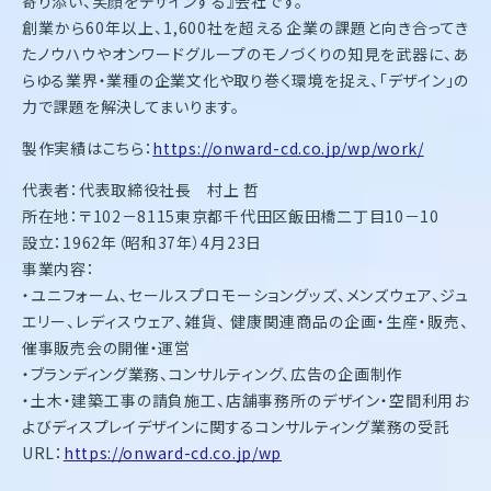
寄り添い、笑顔をデザインする』会社です。
創業から60年以上、1,600社を超える企業の課題と向き合ってき
たノウハウやオンワードグループのモノづくりの知見を武器に、あ
らゆる業界・業種の企業文化や取り巻く環境を捉え、「デザイン」の
力で課題を解決してまいります。
製作実績はこちら：
https://onward-cd.co.jp/wp/work/
代表者：代表取締役社長 村上 哲
所在地：〒102－8115東京都千代田区飯田橋二丁目10－10
設立：1962年（昭和37年）4月23日
事業内容：
・ユニフォーム、セールスプロモーショングッズ、メンズウェア、ジュ
エリー、レディスウェア、雑貨、 健康関連商品の企画・生産・販売、
催事販売会の開催・運営
・ブランディング業務、コンサルティング、広告の企画制作
・土木・建築工事の請負施工、店舗事務所のデザイン・空間利用お
よびディスプレイデザインに関するコンサルティング業務の受託
URL：
https://onward-cd.co.jp/wp