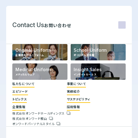
Contact Us
お問い合わせ
Original Uniform
School Uniform
企業様向けユニフォーム
オリジナル学生服
Medical Uniform
Insight Sales
メディカルウェア
インサイトセールス
私たちについて
事業について
エピソード
実績紹介
代表メッセージ
トピックス
サステナビリティ
企業理念
ヒストリー
企業情報
採用情報
トップコミットメント
株式会社オンワードホールディングス
サステナビリティ方針
株式会社オンワード樫山
会社概要
重要課題とSDGs
オンワードパーソナルスタイル
人権方針
具体的な取り組みと目標
環境方針
バリューチェーン
腐敗防止規定
ESGデータブック
行動指針