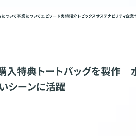
ちについて
事業について
エピソード
実績紹介
トピックス
サステナビリティ
企業
代表メッセージ
トップコミ
企業理念
サステナ
ヒストリー
重要課題と
具体的な
バリューチ
ESGデー
サステナビ
」購入特典トートバッグを製作 
いシーンに活躍