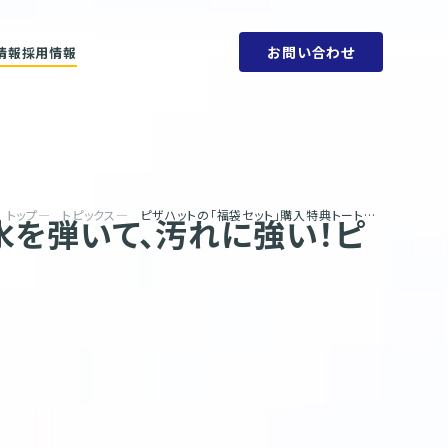
お問い合わせ
情報
採用情報
ットメント
会社概要
ビリティ方針
人権方針
SDGs
環境方針
取り組みと目標
腐敗防止規定
ェーン
行動指針
タブック
調達指針
リティレポート
トップ
トピックス
ピザハットの「福袋セット」購入特典トートバッグを製作 水を弾いて、汚れに強い！ピザ3枚が入る大容量で幅広いシーンに活躍
水を弾いて、汚れに強い！ピ