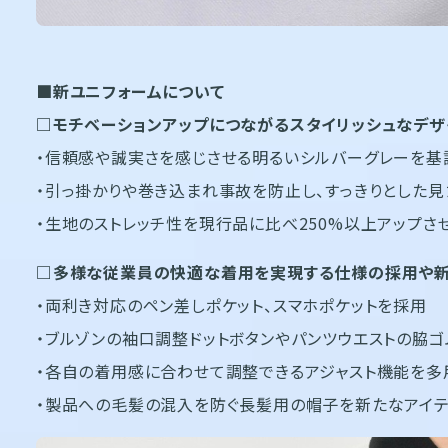
■新ユニフォームについて
□モチベーションアップにつながるスタイリッシュなデザ
・信頼感や誠実さを感じさせる明るいシルバーグレーを基
・引っ掛かりや巻き込まれ事故を防止し、すっきりとした
・生地のストレッチ性を現行品に比べ250%以上アップさ
□多様な従業員の快適な着用を実現する仕様の採用や新
・両利き対応のペン差しポケット、スマホポケットを採用
・ブルゾンの袖口調整ドットボタンやパンツウエストの脇
・各自の着用感に合わせて調整できるアジャスト機能を多
・製品への毛髪の混入を防ぐ長髪用の帽子を新たなアイテ