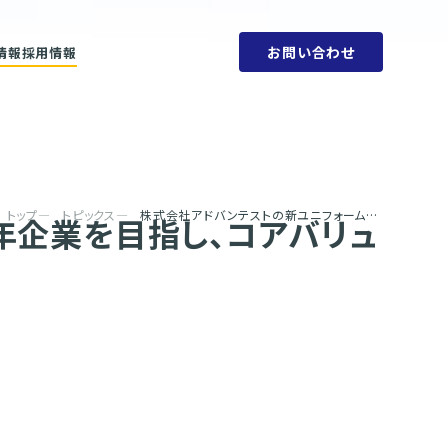
お問い合わせ
情報
採用情報
ットメント
会社概要
ビリティ方針
人権方針
SDGs
環境方針
取り組みと目標
腐敗防止規定
ェーン
行動指針
タブック
調達指針
リティレポート
トップ
トピックス
株式会社アドバンテストの新ユニフォームを製作 ～100年企業を目指し、コアバリューを表現したデザインで一体感を醸成～
年企業を目指し、コアバリュ