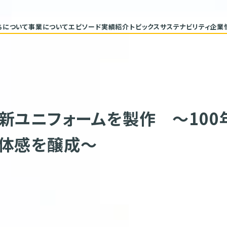
ちについて
事業について
エピソード
実績紹介
トピックス
サステナビリティ
企業
代表メッセージ
トップコミ
企業理念
サステナ
ヒストリー
重要課題と
具体的な
バリューチ
ESGデー
サステナビ
新ユニフォームを製作 ～100
一体感を醸成～