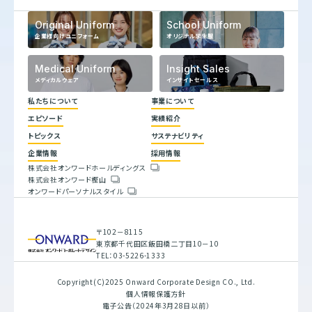
Original Uniform
School Uniform
企業様向けユニフォーム
オリジナル学生服
Medical Uniform
Insight Sales
メディカルウェア
インサイトセールス
私たちについて
事業について
エピソード
実績紹介
代表メッセージ
トピックス
サステナビリティ
企業理念
ヒストリー
企業情報
採用情報
トップコミットメント
株式会社オンワードホールディングス
サステナビリティ方針
株式会社オンワード樫山
会社概要
重要課題とSDGs
オンワードパーソナルスタイル
人権方針
具体的な取り組みと目標
環境方針
バリューチェーン
腐敗防止規定
ESGデータブック
行動指針
サステナビリティレポート
〒102－8115
調達指針
東京都千代田区飯田橋二丁目10－10
TEL：03-5226-1333
Copyright(C)2025 Onward Corporate Design CO., Ltd.
個人情報保護方針
電子公告（2024年3月28日以前）