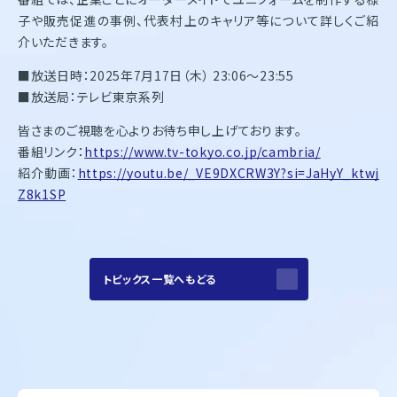
株式会社オンワードホールディングス
子や販売促進の事例、代表村上のキャリア等について詳しくご紹
株式会社オンワード樫山
オンワードパーソナルスタイル
介いただきます。
■放送日時：2025年7月17日（木） 23:06～23:55
〒102－8115
■放送局：テレビ東京系列
東京都千代田区飯田橋二丁目10－10
TEL：03-5226-1333
皆さまのご視聴を心よりお待ち申し上げております。
番組リンク：
https://www.tv-tokyo.co.jp/cambria/
Copyright(C)2025 Onward Corporate Design CO., Ltd.
個人情報保護方針
紹介動画：
https://youtu.be/_VE9DXCRW3Y?si=JaHyY_ktwj
電子公告（2024年3月28日以前）
Z8k1SP
トピックス一覧へもどる