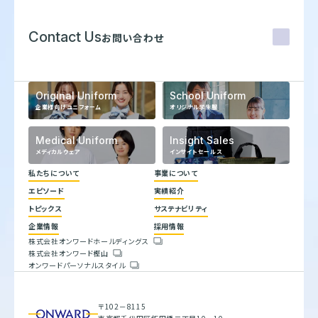
Contact Us
お問い合わせ
Original Uniform
School Uniform
企業様向けユニフォーム
オリジナル学生服
Medical Uniform
Insight Sales
メディカルウェア
インサイトセールス
私たちについて
事業について
エピソード
実績紹介
代表メッセージ
トピックス
サステナビリティ
企業理念
ヒストリー
企業情報
採用情報
トップコミットメント
株式会社オンワードホールディングス
サステナビリティ方針
株式会社オンワード樫山
会社概要
重要課題とSDGs
オンワードパーソナルスタイル
人権方針
具体的な取り組みと目標
環境方針
バリューチェーン
腐敗防止規定
ESGデータブック
行動指針
サステナビリティレポート
〒102－8115
調達指針