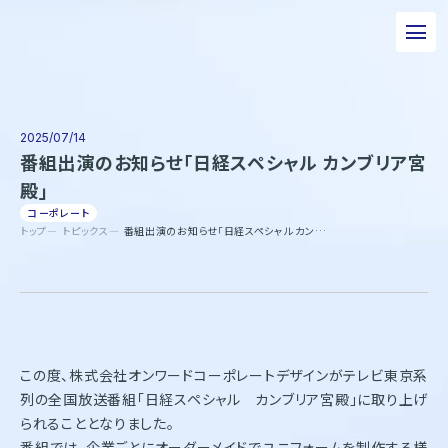
私たちについて
事業について
2025/07/14
番組出演のお知らせ「日経スペシャル カンブリア宮
エピソード
殿」
コーポレート
実績紹介
トップ
トピックス
番組出演のお知らせ「日経スペシャル カンブリア宮殿」
トピックス
サステナビリティ
企業情報
この度、株式会社オンワードコーポレートデザインがテレビ東京系
採用情報
列の全国放送番組「日経スペシャル カンブリア宮殿」に取り上げ
られることとなりました。
お問い合わせ
番組では、企業ごとにオーダーメイドでユニフォームを制作する様