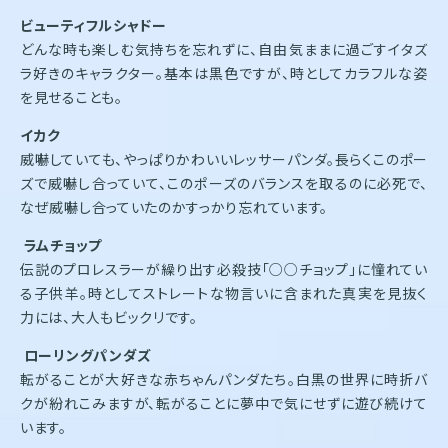
ビューティフルシャドー
どんな時も楽しむ気持ちを忘れずに、自由気ままに過ごすイタズ
ラ好きのキャラクター。基本は黒色ですが、時としてカラフルな姿
を見せることも。
イカク
威嚇していても、やっぱりかわいいレッサーパンダ。長らくこのポー
ズで威嚇し合っていて、このポーズのバランスを取るのに必死で、
なぜ威嚇し合っていたのかすっかり忘れています。
ラムチョップ
伝説のプロレスラーが繰り出す必殺技「○○チョップ」に憧れてい
る子供羊。時としてストレートな物言いに含まれた真実を見抜く
力には、大人もビックリです。
ローリングパンダズ
転がることが大好きな赤ちゃんパンダたち。白黒の世界に時折バ
クが紛れこみますが、転がることに夢中で気にせずに遊び続けて
います。