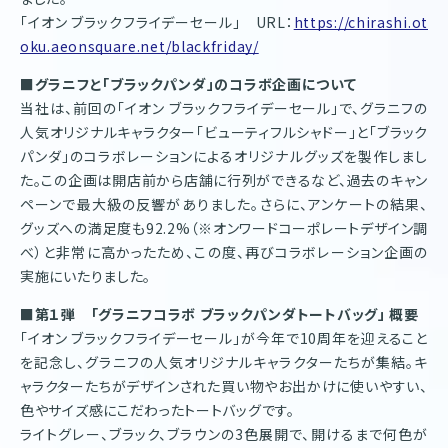
「イオン ブラックフライデーセール」 URL：
https://chirashi.ot
oku.aeonsquare.net/blackfriday/
■グラニフと「ブラックパンダ」のコラボ企画について
当社は、前回の「イオン ブラックフライデーセール」で、グラニフの
人気オリジナルキャラクター「ビューティフルシャドー」と「ブラック
パンダ」のコラボレーションによるオリジナルグッズを製作しまし
た。この企画は開店前から店舗に行列ができるなど、過去のキャン
ペーンで最大級の反響がありました。さらに、アンケートの結果、
グッズへの満足度も92.2%（※オンワードコーポレートデザイン調
べ）と非常に高かったため、この度、再びコラボレーション企画の
実施にいたりました。
■第１弾 「グラニフコラボ ブラックパンダトートバッグ」 概要
「イオン ブラックフライデーセール」が今年で10周年を迎えること
を記念し、グラニフの人気オリジナルキャラクターたちが集結。キ
ャラクターたちがデザインされた買い物やお出かけに使いやすい、
色やサイズ感にこだわったトートバッグです。
ライトグレー、ブラック、ブラウンの3色展開で、開けるまで何色が