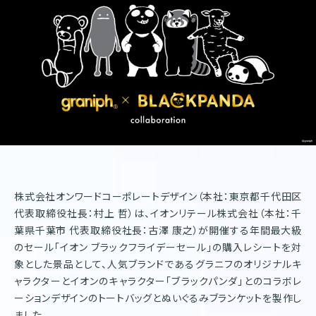
株式会社オンワードホールディングス
株式会社オンワード樫山
オンワードパーソナルスタイル
〒102－8115
東京都千代田区飯田橋二丁目10－10
TEL：03-5226-1333
Copyright(C)2025 Onward Corporate Design CO., Ltd.
個人情報保護方針
電子公告（2024年3月28日以前）
株式会社オンワードコーポレートデザイン（本社：東京都千代田区
代表取締役社長：村上 哲）は、イオンリテール株式会社（本社：千
葉県千葉市 代表取締役社長：古澤 康之）が開催する年間最大級
のセール「イオン ブラックフライデーセール」の購入レシートを対
象とした景品として、人気ブランドであるグラニフのオリジナルキ
ャラクターとイオンのキャラクター「ブラックパンダ」とのコラボレ
ーションデザインのトートバッグとぬいぐるみブランケットを製作し
ました。