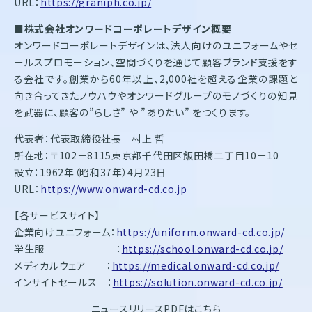
URL：
https://graniph.co.jp/
■株式会社オンワードコーポレートデザイン概要
オンワードコーポレートデザインは、法人向けのユニフォームやセ
ールスプロモーション、空間づくりを通じて顧客ブランド支援をす
る会社です。創業から60年以上、2,000社を超える企業の課題と
向き合ってきたノウハウやオンワードグループのモノづくりの知見
を武器に、顧客の”らしさ” や ”ありたい” をつくります。
代表者：代表取締役社長 村上 哲
所在地：〒102－8115東京都千代田区飯田橋二丁目10－10
設立：1962年（昭和37年）4月23日
URL：
https://www.onward-cd.co.jp
【各サービスサイト】
企業向けユニフォーム：
https://uniform.onward-cd.co.jp/
学生服 ：
https://school.onward-cd.co.jp/
メディカルウェア ：
https://medical.onward-cd.co.jp/
インサイトセールス ：
https://solution.onward-cd.co.jp/
ニュースリリースPDFはこちら