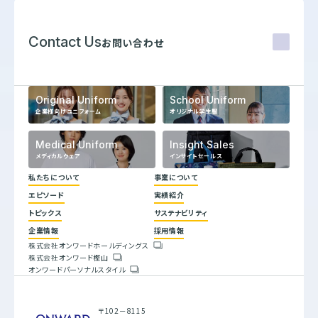
Contact Us
お問い合わせ
Original Uniform
School Uniform
企業様向けユニフォーム
オリジナル学生服
Medical Uniform
Insight Sales
メディカルウェア
インサイトセールス
私たちについて
事業について
エピソード
実績紹介
代表メッセージ
トピックス
サステナビリティ
企業理念
ヒストリー
企業情報
採用情報
トップコミットメント
株式会社オンワードホールディングス
サステナビリティ方針
株式会社オンワード樫山
会社概要
重要課題とSDGs
オンワードパーソナルスタイル
人権方針
具体的な取り組みと目標
環境方針
バリューチェーン
腐敗防止規定
ESGデータブック
行動指針
サステナビリティレポート
〒102－8115
調達指針