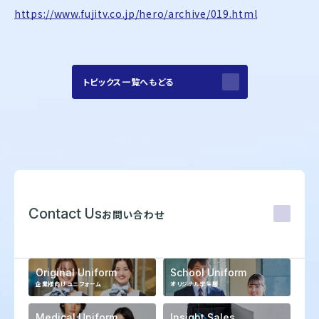
株式会社オンワードホールディングス
https://www.fujitv.co.jp/hero/archive/019.html
株式会社オンワード樫山
オンワードパーソナルスタイル
〒102－8115
トピックス一覧へもどる
東京都千代田区飯田橋二丁目10－10
TEL：03-5226-1333
Copyright(C)2025 Onward Corporate Design CO., Ltd.
個人情報保護方針
電子公告（2024年3月28日以前）
Contact Us
お問い合わせ
Original Uniform
School Uniform
企業様向けユニフォーム
オリジナル学生服
Medical Uniform
Insight Sales