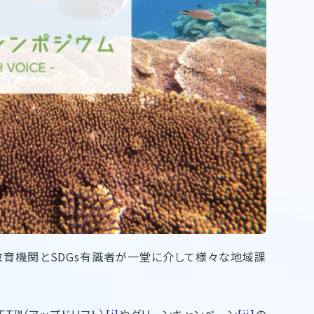
育機関とSDGs有識者が⼀堂に介して様々な地域課
T™（アップドリフト）
[i]
やグリーンキャンペーン
[ii]
の