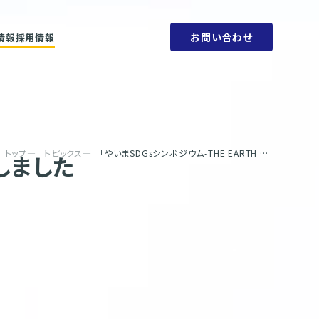
お問い合わせ
情報
採用情報
ットメント
会社概要
ビリティ方針
人権方針
SDGs
環境方針
取り組みと目標
腐敗防止規定
ェーン
行動指針
タブック
調達指針
リティレポート
トップ
トピックス
「やいまSDGsシンポジウム-THE EARTH VOICE-」に参加しました
加しました