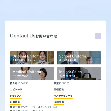
Contact Us
お問い合わせ
Original Uniform
School Uniform
企業様向けユニフォーム
オリジナル学生服
Medical Uniform
Insight Sales
メディカルウェア
インサイトセールス
私たちについて
事業について
エピソード
実績紹介
代表メッセージ
トピックス
サステナビリティ
企業理念
ヒストリー
企業情報
採用情報
トップコミットメント
株式会社オンワードホールディングス
サステナビリティ方針