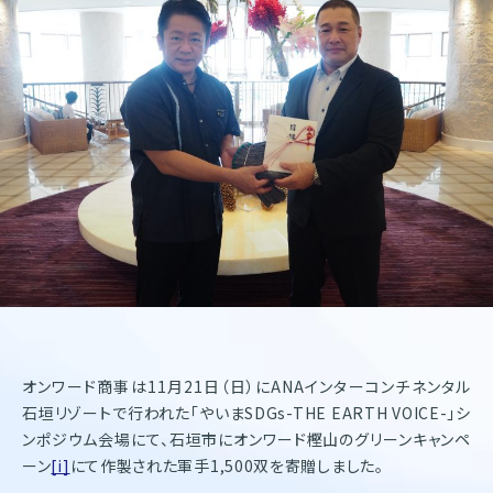
株式会社オンワードホールディングス
株式会社オンワード樫山
オンワードパーソナルスタイル
〒102－8115
東京都千代田区飯田橋二丁目10－10
TEL：03-5226-1333
Copyright(C)2025 Onward Corporate Design CO., Ltd.
個人情報保護方針
電子公告（2024年3月28日以前）
オンワード商事は11月21日（日）にANAインターコンチネンタル
石垣リゾートで行われた「やいまSDGs-THE EARTH VOICE-」シ
ンポジウム会場にて、石垣市にオンワード樫山のグリーンキャンペ
ーン
[i]
にて作製された軍手1,500双を寄贈しました。