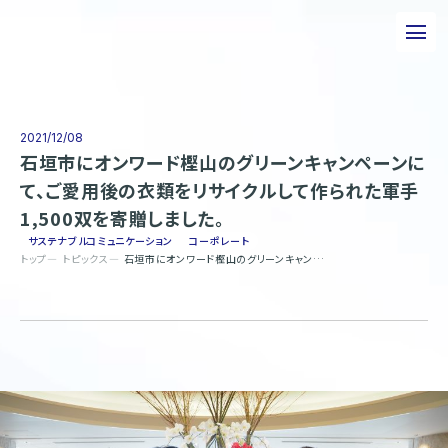
私たちについて
事業について
2021/12/08
石垣市にオンワード樫山のグリーンキャンペーンに
エピソード
て、ご愛用後の衣類をリサイクルして作られた軍手
1,500双を寄贈しました。
実績紹介
サステナブルコミュニケーション
コーポレート
トップ
トピックス
石垣市にオンワード樫山のグリーンキャンペーンにて、ご愛用後の衣類をリサイクルして作られた軍手1,500双を寄贈しました。
トピックス
サステナビリティ
企業情報
採用情報
お問い合わせ