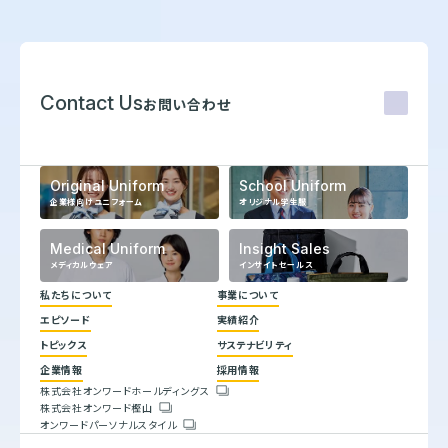
Contact Us
お問い合わせ
Original Uniform
School Uniform
企業様向けユニフォーム
オリジナル学生服
Medical Uniform
Insight Sales
メディカルウェア
インサイトセールス
私たちについて
事業について
エピソード
実績紹介
代表メッセージ
トピックス
サステナビリティ
企業理念
ヒストリー
企業情報
採用情報
トップコミットメント
株式会社オンワードホールディングス
サステナビリティ方針
株式会社オンワード樫山
会社概要
重要課題とSDGs
オンワードパーソナルスタイル
人権方針
具体的な取り組みと目標
環境方針
バリューチェーン