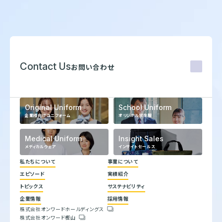
Contact Us
お問い合わせ
Original Uniform
School Uniform
企業様向けユニフォーム
オリジナル学生服
Medical Uniform
Insight Sales
メディカルウェア
インサイトセールス
私たちについて
事業について
エピソード
実績紹介
代表メッセージ
トピックス
サステナビリティ
企業理念
ヒストリー
企業情報
採用情報
トップコミットメント
株式会社オンワードホールディングス
サステナビリティ方針
株式会社オンワード樫山
会社概要
重要課題とSDGs