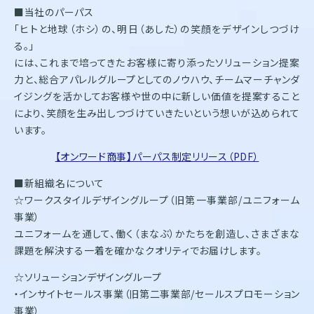
株式会社オンワードホールディングス
■当社のパーパス
株式会社オンワード樫山
「ヒトと地球（ホシ）の、明日（あした）の笑顔をデザインしつづけ
オンワードパーソナルスタイル
る。」
には、これまで培ってきたお客様に寄り添ったソリューション提案
〒102－8115
力と、総合アパレルグループとしてのノウハウ、チームマーチャンダ
東京都千代田区飯田橋二丁目10－10
TEL：03-5226-1333
イジングを活かしてお客様や世の中に新しい価値を提案すること
により、笑顔を生み出しつづけていきたいという想いが込められて
Copyright(C)2025 Onward Corporate Design CO., Ltd.
います。
個人情報保護方針
電子公告（2024年3月28日以前）
【オンワード商事】パーパス制定リリース（PDF）
■新組織名について
☆ワークスタイルデザイングループ（旧第一事業部/ユニフォーム
事業）
ユニフォームを通して、働く（まなぶ）かたちを創造し、さまざまな
課題を解決する一着を確かなクオリティでお届けします。
☆ソリューションデザイングループ
・インサイトセールス事業（旧第二事業部/セールスプロモーション
事業）