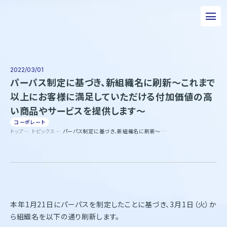
私たちについて
事業について
2022/03/01
パーパス制定に基づき、新組織名に刷新～これまで
エピソード
以上にお客様に満足していただける付加価値の高
い商品やサービスを提供します～
実績紹介
コーポレート
トップ
トピックス
パーパス制定に基づき、新組織名に刷新～これまで以上にお客様に満足していただける付加価値の高い商品やサービスを提供します～
トピックス
サステナビリティ
企業情報
採用情報
本年1月21日にパーパスを制定したことに基づき、3月1日（火）か
お問い合わせ
ら組織名を以下の通り刷新します。