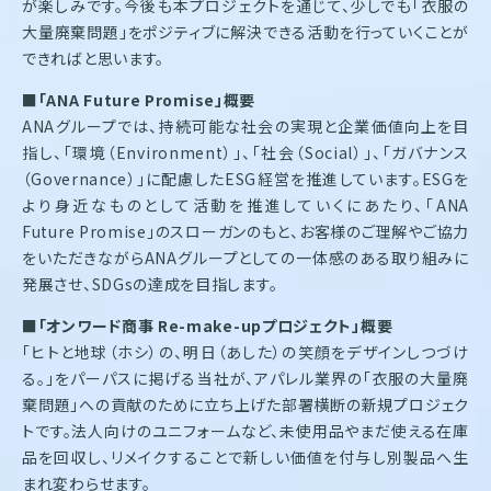
が楽しみです。今後も本プロジェクトを通じて、少しでも「衣服の
大量廃棄問題」をポジティブに解決できる活動を行っていくことが
できればと思います。
■「ANA Future Promise」概要
ANAグループでは、持続可能な社会の実現と企業価値向上を目
指し、「環境（Environment）」、「社会（Social）」、「ガバナンス
（Governance）」に配慮したESG経営を推進しています。ESGを
より身近なものとして活動を推進していくにあたり、「ANA
Future Promise」のスローガンのもと、お客様のご理解やご協力
をいただきながらANAグループとしての一体感のある取り組みに
発展させ、SDGsの達成を目指します。
■「オンワード商事 Re-make-upプロジェクト」概要
「ヒトと地球（ホシ）の、明日（あした）の笑顔をデザインしつづけ
る。」をパーパスに掲げる当社が、アパレル業界の「衣服の大量廃
棄問題」への貢献のために立ち上げた部署横断の新規プロジェク
トです。法人向けのユニフォームなど、未使用品やまだ使える在庫
品を回収し、リメイクすることで新しい価値を付与し別製品へ生
まれ変わらせます。