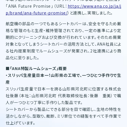
「ANA Future Promise」（URL：
https://www.ana.co.jp/ja/j
p/brand/ana-future-promise/
）と連携し、実現しました。
航空機の部品の一つでもあるシートカバーは、安全を守るため厳
格な管理のもと生産・維持管理されており、一定の基準により定
期的にクリーニングおよび交換が行われています。そのため廃棄
対象となってしまうシートカバーの活用方法として、ANA社員によ
る社内提案制度でルームシューズが発案され、2社連携により商
品化に至りました。
■「ANA特製ルームシューズ」概要
・スリッパ生産量日本一！山形県の工場で、一つひとつ手作りで生
産
スリッパ生産量で日本一を誇る山形県河北町に位置する株式会
社後藤（本社：山形県河北町 代表取締役社長：後藤 重美）で職
人が一つひとつ丁寧に手作りした製品です。
シートカバーから製品にできる部分を目で確認し、生地の特性を
活かしながら、型取り、裁断、ミリ単位での縫製をすべて手作業で
仕上げています。