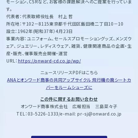
モーション、CSRなど、お客様の課題解決へのご提案を行っていま
す。
代表者：代表取締役社長 村上 哲
所在地：〒102－8115東京都千代田区飯田橋二丁目10－10
設立：1962年(昭和37年）4月23日
事業内容：ユニフォーム、セールスプロモーショングッズ、メンズウ
ェア、ジュエリー、レディスウェア、雑貨、健康関連商品の企画・生
産・販売、催事販売会開催・運営
URL：
https://onward-cd.co.jp/wp/
ニュースリリースPDFはこちら
ANAとオンワード商事の共同アップサイクル 飛行機の廃シートカ
バーをルームシューズに
この件に関するお問い合わせ
オンワード商事株式会社 広報担当 三島菜々子
TEL：03-5226-1333/e-mail: pr-sj@onward.co.jp