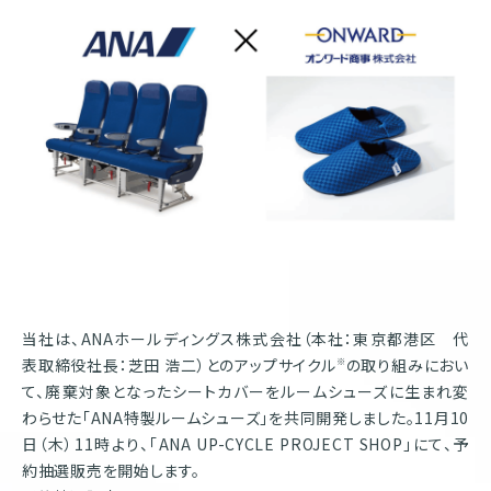
株式会社オンワードホールディングス
株式会社オンワード樫山
オンワードパーソナルスタイル
〒102－8115
東京都千代田区飯田橋二丁目10－10
TEL：03-5226-1333
Copyright(C)2025 Onward Corporate Design CO., Ltd.
個人情報保護方針
電子公告（2024年3月28日以前）
当社は、ANAホールディングス株式会社（本社：東京都港区 代
表取締役社長：芝田 浩二）とのアップサイクル
の取り組みにおい
※
て、廃棄対象となったシートカバーをルームシューズに生まれ変
わらせた「ANA特製ルームシューズ」を共同開発しました。11月10
日（木）11時より、「ANA UP-CYCLE PROJECT SHOP」にて、予
約抽選販売を開始します。