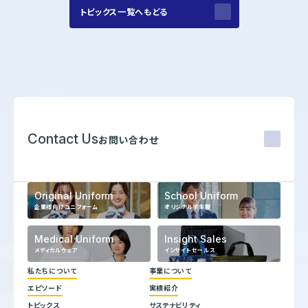
トピックス一覧へもどる
Contact Us
お問い合わせ
Original Uniform
School Uniform
企業様向けユニフォーム
オリジナル学生服
Medical Uniform
Insight Sales
メディカルウェア
インサイトセールス
私たちについて
事業について
エピソード
実績紹介
代表メッセージ
トピックス
サステナビリティ