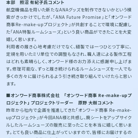
本部 照沼 有紀子氏コメント
航空機備品を用いた新たなANAグッズを制作できないかという模
索がきっかけでしたが、「ANA Future Promise」と「オンワード
商事Re-make-upプロジェクト」が共創することで環境に配慮し
た「ANA特製ルームシューズ」という良い商品ができたことを大変
嬉しく思います。
利用者の履き心地考慮だけでなく、縫製では一つひとつ丁寧に、
定規を用いたミリ単位での調整もなされ、職人達による製作工程
はどれも素晴らしく、オンワード様のお力添えに感謝申し上げま
す。修理可能な、ずっと履き続けられるルームシューズを一人でも
多くの方々に届けられるよう引き続き取り組んでいけたらと思い
ます。
■
オンワード商事株式会社 「オンワード商事 Re-make-upプ
ロジェクト」 プロジェクトリーダー 原野 大樹コメント
昨年から社内で企画を推進してきた「オンワード商事 Re-make-
upプロジェクト」が今回ANA様と共感し、廃シートをアップサイク
ルしたルームシューズの販売に至ったことを本当に嬉しく思いま
す。とても良い商品に仕上がっていますので、皆様にお届けするの