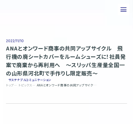
私たちについて
事業について
2022/11/10
ANAとオンワード商事の共同アップサイクル 飛
エピソード
行機の廃シートカバーをルームシューズに！社員発
案で廃棄から再利用へ 〜スリッパ生産量全国一
実績紹介
の山形県河北町で手作りし限定販売〜
トピックス
サステナブルコミュニケーション
トップ
トピックス
ANAとオンワード商事の共同アップサイクル 飛行機の廃シートカバーをルームシューズに！社員発案で廃棄から再利用へ 〜スリッパ生産量全国一の山形県河北町で手作りし限定販売〜
サステナビリティ
企業情報
採用情報
お問い合わせ