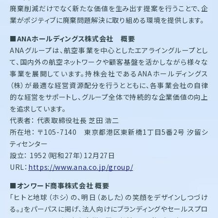
廃棄削減だけでなく新たな価値を生み出す提案を行うことで、企
業がポジティブに廃棄問題解決に取り組める環境を提供します。
■ANAホールディングス株式会社 概要
ANAグループは、航空事業を中心としたエアライングループとし
て、国内外の航空ネットワークや顧客基盤を活かしながら様々な
事業を展開しています。持株会社であるANAホールディングス
（株）が最適な経営資源配分を行うとともに、各事業会社の自律
的な経営をサポートし、グループ全体で持続的な企業価値の向上
を追求しています。
代表者： 代表取締役社長 芝田 浩二
所在地： 〒105-7140 東京都港区東新橋1丁目5番2号 汐留シ
ティセンター
設立： 1952（昭和27年）12月27日
URL：
https://www.ana.co.jp/group/
■
オンワード商事株式会社 概要
「ヒトと地球（ホシ）の、明日（あした）の笑顔をデザインしつづけ
る。」をパーパスに掲げ、法人向けにブランディングやセールスプロ