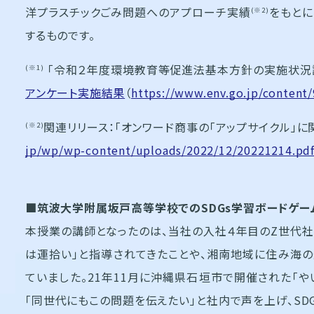
洋プラスチックごみ問題へのアプローチ実績
をもとに
(※2)
するものです。
「令和２年度環境教育等促進法基本方針の実施状況調
(※1)
アンケート実施結果
（
https://www.env.go.jp/content
関連リリース：「オンワード商事の「アップサイクル」に関す
(※2)
jp/wp/wp-content/uploads/2022/12/20221214.pd
■筑波大学附属坂戸高等学校での
SDGs学習
ボードゲー
本授業の講師となったのは、当社の入社４年目のZ世代社
は運拾い」と指導されてきたことや、湘南地域に住み海の
ていました。21年11月に沖縄県石垣市で開催された「や
「同世代にもこの問題を伝えたい」と社内で声を上げ、SD