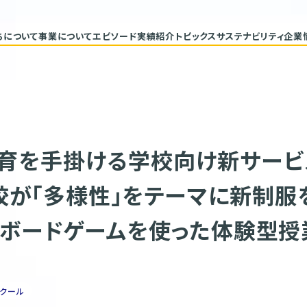
ちについて
事業について
エピソード
実績紹介
トピックス
サステナビリティ
企業
代表メッセージ
トップコミ
企業理念
サステナ
ヒストリー
重要課題と
具体的な
バリューチ
ESGデー
サステナビ
教育を手掛ける学校向け新サー
が「多様性」をテーマに新制服
Gsボードゲームを使った体験型
クール