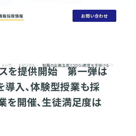
お問い合わせ
情報
採用情報
ットメント
会社概要
ビリティ方針
人権方針
SDGs
環境方針
取り組みと目標
腐敗防止規定
ェーン
行動指針
タブック
調達指針
リティレポート
トップ
トピックス
制服の企画生産とSDGs教育を手掛ける学校向け新サービスを提供開始 第一弾は筑波大学附属坂戸高等学校が「多様性」をテーマに新制服を導入、体験型授業も採用 〜１月30日（月）SDGsボードゲームを使った体験型授業を開催、生徒満足度は97.6％〜
ビスを提供開始 第一弾は
を導入、体験型授業も採
授業を開催、生徒満足度は