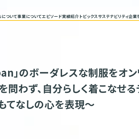
ちについて
事業について
エピソード
実績紹介
トピックス
サステナビリティ
企業
代表メッセージ
トップコミ
企業理念
サステナ
ヒストリー
重要課題と
具体的な
バリューチ
ESGデー
サステナビ
Japan」のボーダレスな制服を
を問わず、自分らしく着こなせ
おもてなしの心を表現〜