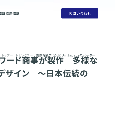
お問い合わせ
情報
採用情報
ットメント
会社概要
ビリティ方針
人権方針
SDGs
環境方針
取り組みと目標
腐敗防止規定
ェーン
行動指針
タブック
調達指針
リティレポート
トップ
トピックス
国際線新ブランド「Air Japan」のボーダレスな制服をオンワード商事が製作 多様な人材の活躍を目的に、性別を問わず、自分らしく着こなせるデザイン 〜日本伝統の「結び」と「重ね」を用い、おもてなしの心を表現〜
オンワード商事が製作 多様な
るデザイン 〜日本伝統の