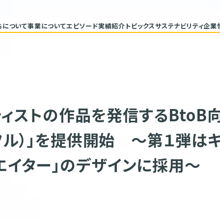
ちについて
事業について
エピソード
実績紹介
トピックス
サステナビリティ
企業
代表メッセージ
トップコミ
企業理念
サステナ
ヒストリー
重要課題と
具体的な
バリューチ
ESGデー
サステナビ
ィストの作品を発信するBtoB
コロフル）」を提供開始 ～第１弾は
リエイター」のデザインに採用～