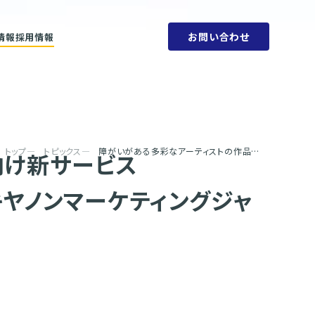
お問い合わせ
情報
採用情報
ットメント
会社概要
ビリティ方針
人権方針
SDGs
環境方針
取り組みと目標
腐敗防止規定
ェーン
行動指針
タブック
調達指針
リティレポート
トップ
トピックス
障がいがある多彩なアーティストの作品を発信するBtoB向け新サービス 「COCOLORFUL（ココロフル）」を提供開始 ～第１弾はキヤノンマーケティングジャパンが「PIXUSはがきクリエイター」のデザインに採用～
向け新サービス
キヤノンマーケティングジャ