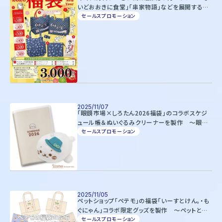
いどおおきに食堂」「串家物語」などを展開するフ
ジオフードの福袋グッズを製作
セールスプロモーション
2025/11/07
「眼鏡市場×しろたん2026福袋」のコラボスケジ
ュール帳＆ぬいぐるみクリーナーを製作 ～眼鏡
市場の「見えるにエール隊」の帽子をかぶった『し
セールスプロモーション
ろたん』が登場～
2025/11/05
ペットショップ「ペテモ」の福袋「いーすとけん。・も
ぐにゃん」コラボ限定グッズを製作 ～ペットとの
生活を彩るイラスト入りお散歩バッグ＆ポーチ～
セールスプロモーション