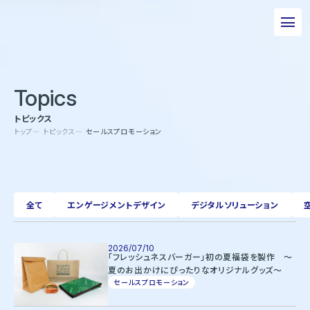
私たちについて
Topics
事業について
トピックス
エピソード
トップ
トピックス
セールスプロモーション
実績紹介
トピックス
全て
エンゲージメントデザイン
デジタルソリューション
サステナビリティ
企業情報
2026/07/10
「フレッシュネスバーガー」初の夏福袋を製作 ～
夏のお出かけにぴったりなオリジナルグッズ～
採用情報
セールスプロモーション
お問い合わせ