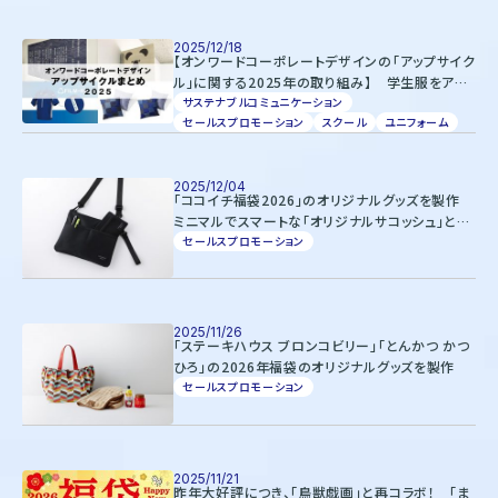
株式会社オンワードホールディングス
株式会社オンワード樫山
オンワードパーソナルスタイル
2025/12/18
【オンワードコーポレートデザインの「アップサイク
ル」に関する2025年の取り組み】 学生服をアッ
プサイクルした卒業記念品や、使用済みフィルムを
サステナブルコミュニケーション
〒102－8115
セールスプロモーション
スクール
ユニフォーム
活用した作業服
東京都千代田区飯田橋二丁目10－10
TEL：03-5226-1333
2025/12/04
Copyright(C)2025 Onward Corporate Design CO., Ltd.
「ココイチ福袋2026」のオリジナルグッズを製作
個人情報保護方針
ミニマルでスマートな「オリジナルサコッシュ」と
電子公告（2024年3月28日以前）
「コイン＆カードケース」
セールスプロモーション
2025/11/26
「ステーキハウス ブロンコビリー」「とんかつ かつ
ひろ」の2026年福袋のオリジナルグッズを製作
セールスプロモーション
2025/11/21
昨年大好評につき、「鳥獣戯画」と再コラボ！ 「ま