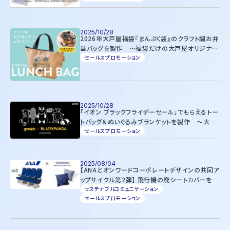
2025/10/28
2026年大戸屋福袋『まんぷく袋』のクラフト調お弁
当バッグを製作 ～福袋だけの大戸屋オリジナル
ロゴをデザイン～
セールスプロモーション
2025/10/28
「イオン ブラックフライデーセール」でもらえるトー
トバッグ＆ぬいぐるみブランケットを製作 ～大好
評のグラニフと「ブラックパンダ」が再びコラボした
セールスプロモーション
限定オリジナルデザイン～
2025/08/04
【ANAとオンワードコーポレートデザインの共同ア
ップサイクル第2弾】 飛行機の廃シートカバーを再
活用したパッチワーククッションを8月4日(月)から
サステナブルコミュニケーション
セールスプロモーション
販売開始 〜山形・兵庫の技術力を活かし、廃シ
ートカバーの約85％をアップサイクル〜