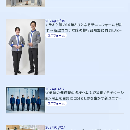
ートから１人ひとりが選択可能～
2024/05/09
カラオケ館の10年ぶりとなる新ユニフォームを製
作 ～新型コロナ以降の携行品増加に対応し収納
力向上～
ユニフォーム
2024/04/17
従業員の価値観の多様化に対応＆働くモチベーシ
ョン向上を目的に自分らしさを生かす新ユニホー
ムにリニューアル 〜セイタロウデザイン山崎晴
ユニフォーム
太郎氏監修・オンワードコーポレートデザインが
制作〜
2024/03/27