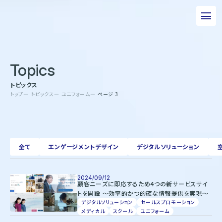
私たちについて
Topics
事業について
トピックス
エピソード
トップ
トピックス
ユニフォーム
ページ 3
実績紹介
トピックス
全て
エンゲージメントデザイン
デジタルソリューション
サステナビリティ
企業情報
2024/09/12
顧客ニーズに即応するため4つの新サービスサイ
トを開設 ～効率的かつ的確な情報提供を実現～
採用情報
デジタルソリューション
セールスプロモーション
お問い合わせ
メディカル
スクール
ユニフォーム