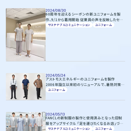
株式会社オンワードホールディングス
株式会社オンワード樫山
2024/08/30
オンワードパーソナルスタイル
60周年を迎えるシーボンの新ユニフォームを製
作、9/1から着用開始 従業員の声を反映したセパ
レートタイプも新たに採用 旧制服はアップサイ
サステナブルコミュニケーション
ユニフォーム
〒102－8115
クルへ
東京都千代田区飯田橋二丁目10－10
TEL：03-5226-1333
Copyright(C)2025 Onward Corporate Design CO., Ltd.
個人情報保護方針
電子公告（2024年3月28日以前）
2024/05/24
アストモスエネルギーのユニフォームを製作
2006年設立以来初のリニューアルで、暑熱対策な
どの機能性を向上しつつ、接客時にも着用可能な
ユニフォーム
デザインへ
2024/05/13
FANCLの新制服の製作と使用済みとなった旧制
服をアップサイクル 「足を運びたくなるお店」づく
りをサポート ～新制服は、67通りのコーディネ
サステナブルコミュニケーション
ユニフォーム