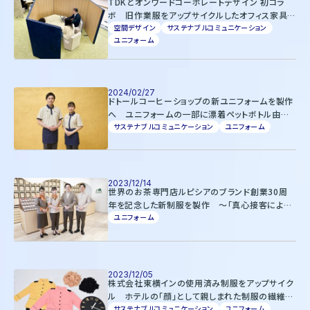
TDKとオンワードコーポレートデザイン 初コラ
ボ 旧作業服をアップサイクルしたオフィス家具を
TDKテクニカルセンターに導入 ～両社のサステ
空間デザイン
サステナブルコミュニケーション
ユニフォーム
ナビリティ活動を推進～
2024/02/27
ドトールコーヒーショップの新ユニフォームを製作
へ ユニフォームの一部に漂着ペットボトル由来
の素材を採用 ～環境問題への意識向上、誇りの
サステナブルコミュニケーション
ユニフォーム
醸成やエンゲージメント向上を目指す～
2023/12/14
世界のお茶専門店ルピシアのブランド創業30周
年を記念した新制服を製作 ～「真心接客による
お客様との絆づくり」を実現する上質で働きやすい
ユニフォーム
デザインへ～
2023/12/05
株式会社東横インの使用済み制服をアップサイク
ル ホテルの「顔」として親しまれた制服の繊維を
90%以上使用した時計を製作
サステナブルコミュニケーション
ユニフォーム