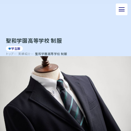
私たちについて
聖和学園高等学校 制服
事業について
学生服
エピソード
トップ
実績紹介
聖和学園高等学校 制服
実績紹介
トピックス
サステナビリティ
企業情報
採用情報
お問い合わせ