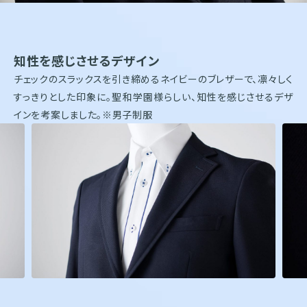
株式会社オンワードホールディングス
株式会社オンワード樫山
オンワードパーソナルスタイル
知性を感じさせるデザイン
〒102－8115
チェックのスラックスを引き締めるネイビーのブレザーで、凛々しく
東京都千代田区飯田橋二丁目10－10
TEL：03-5226-1333
すっきりとした印象に。聖和学園様らしい、知性を感じさせるデザ
インを考案しました。※男子制服
Copyright(C)2025 Onward Corporate Design CO., Ltd.
個人情報保護方針
電子公告（2024年3月28日以前）