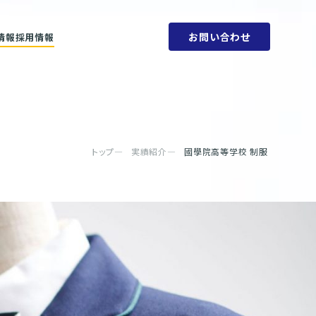
お問い合わせ
情報
採用情報
ットメント
会社概要
ビリティ方針
人権方針
SDGs
環境方針
取り組みと目標
腐敗防止規定
ェーン
行動指針
タブック
調達指針
リティレポート
トップ
実績紹介
國學院高等学校 制服