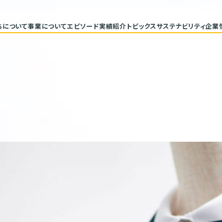
ちについて
事業について
エピソード
実績紹介
トピックス
サステナビリティ
企業
代表メッセージ
トップコミ
企業理念
サステナ
ヒストリー
重要課題と
具体的な
バリューチ
ESGデー
サステナビ