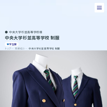
私たちについて
中央大学杉並高等学校様
事業について
中央大学杉並高等学校 制服
エピソード
学生服
トップ
実績紹介
中央大学杉並高等学校 制服
実績紹介
トピックス
サステナビリティ
企業情報
採用情報
お問い合わせ