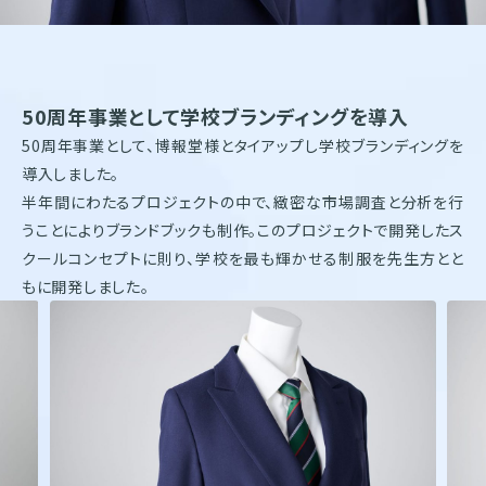
株式会社オンワードホールディングス
株式会社オンワード樫山
オンワードパーソナルスタイル
〒102－8115
50周年事業として学校ブランディングを導入
東京都千代田区飯田橋二丁目10－10
50周年事業として、博報堂様とタイアップし学校ブランディングを
TEL：03-5226-1333
導入しました。
Copyright(C)2025 Onward Corporate Design CO., Ltd.
半年間にわたるプロジェクトの中で、緻密な市場調査と分析を行
個人情報保護方針
電子公告（2024年3月28日以前）
うことによりブランドブックも制作。このプロジェクトで開発したス
クールコンセプトに則り、学校を最も輝かせる制服を先生方とと
もに開発しました。