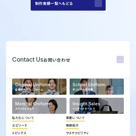
制作実績一覧へもどる
Contact Us
お問い合わせ
Original Uniform
School Uniform
企業様向けユニフォーム
オリジナル学生服
Medical Uniform
Insight Sales
メディカルウェア
インサイトセールス
私たちについて
事業について
エピソード
実績紹介
代表メッセージ
トピックス
サステナビリティ
企業理念