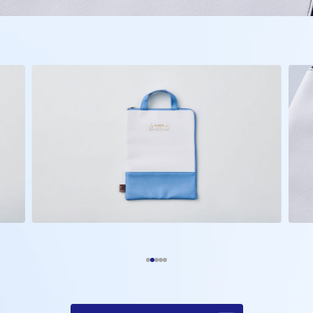
株式会社オンワードホールディングス
株式会社オンワード樫山
オンワードパーソナルスタイル
〒102－8115
東京都千代田区飯田橋二丁目10－10
TEL：03-5226-1333
Copyright(C)2025 Onward Corporate Design CO., Ltd.
個人情報保護方針
電子公告（2024年3月28日以前）