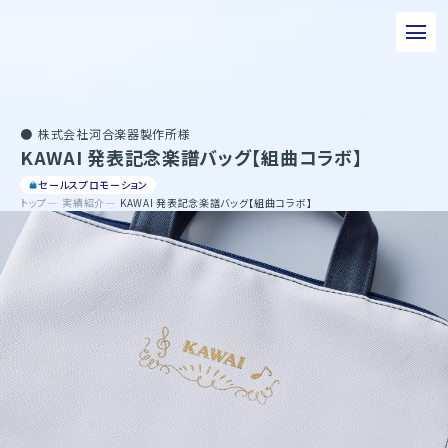
私たちについて
株式会社河合楽器製作所様
事業について
KAWAI 発表記念楽譜バッグ【組曲コラボ】
エピソード
セールスプロモーション
トップ
実績紹介
KAWAI 発表記念楽譜バッグ【組曲コラボ】
実績紹介
トピックス
サステナビリティ
企業情報
採用情報
お問い合わせ