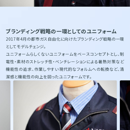
株式会社オンワードホールディングス
株式会社オンワード樫山
オンワードパーソナルスタイル
〒102－8115
ブランディング戦略の一環としてのユニフォーム
東京都千代田区飯田橋二丁目10－10
2017年4月の都市ガス自由化に向けたブランディング戦略の一環
TEL：03-5226-1333
としてモデルチェンジ。
Copyright(C)2025 Onward Corporate Design CO., Ltd.
ユニフォームらしくないユニフォームをベースコンセプトとし、制
個人情報保護方針
電子公告（2024年3月28日以前）
電性・素材のストレッチ性・ベンチレーションによる暑熱対策など
機能性の追求、作業しやすい現代的なフォルムへの転換など、清
潔感と機能性の向上を図ったユニフォームです。