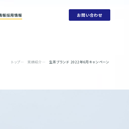
お問い合わせ
情報
採用情報
ットメント
会社概要
ビリティ方針
人権方針
SDGs
環境方針
取り組みと目標
腐敗防止規定
ェーン
行動指針
タブック
調達指針
リティレポート
トップ
実績紹介
生茶ブランド 2022年6月キャンペーン