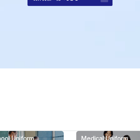
ool Uniform
Medical Uniform