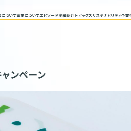
ちについて
事業について
エピソード
実績紹介
トピックス
サステナビリティ
企業
代表メッセージ
トップコミ
企業理念
サステナ
ヒストリー
重要課題と
具体的な
バリューチ
ESGデー
サステナビ
キャンペーン