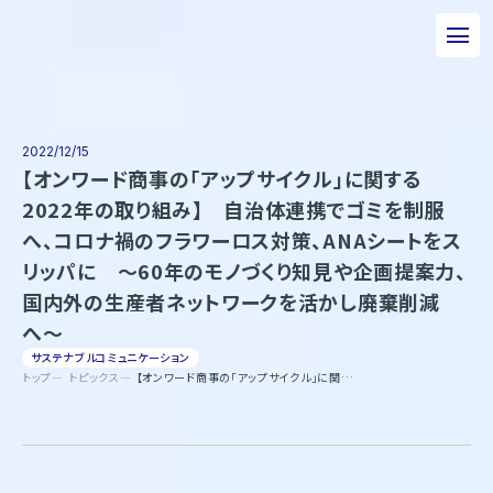
私たちについて
事業について
2022/12/15
【オンワード商事の「アップサイクル」に関する
エピソード
2022年の取り組み】 自治体連携でゴミを制服
へ、コロナ禍のフラワーロス対策、ANAシートをス
実績紹介
リッパに 〜60年のモノづくり知見や企画提案力、
トピックス
国内外の生産者ネットワークを活かし廃棄削減
へ〜
サステナビリティ
サステナブルコミュニケーション
トップ
トピックス
【オンワード商事の「アップサイクル」に関する2022年の取り組み】 自治体連携でゴミを制服へ、コロナ禍のフラワーロス対策、ANAシートをスリッパに 〜60年のモノづくり知見や企画提案力、国内外の生産者ネットワークを活かし廃棄削減へ〜
企業情報
採用情報
お問い合わせ