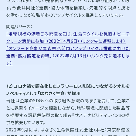
いう、これまでにない先駆的なアップサイクルに取り組まれていま
す。今後は同社と連携・協力体制を構築し、先進的な視点と技術
を活かしながら弘前市のアップサイクルを推進してまいります。
関連リリース：
「地球規模の漂着ごみ問題を知り、生活スタイルを見直すビーチ
クリーン活動に参加」（2022年4月6日）
（リンク先に遷移します）
「オンワード商事が青森県弘前市とアップサイクル推進に向けた
連携・協力協定を締結」（2022年7月13日）（リンク先に遷移しま
す）
（2）コロナ禍で顕在化したフラワーロス削減につながるタオルを
ノベルティとして「はなさく生命」が採用
当社は企業のSDGsへの取り組み意識の高まりを受けて、企業ご
とに課題やイメージを相談しながら、地球環境に配慮した製品等
を提案する課題解決型の取り組み『サステナビリティライン』の提
供を拡充しています。
2022年9月には、はなさく生命保険株式会社（本社：東京都港区