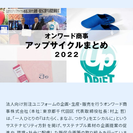
株式会社オンワードホールディングス
株式会社オンワード樫山
オンワードパーソナルスタイル
〒102－8115
東京都千代田区飯田橋二丁目10－10
TEL：03-5226-1333
Copyright(C)2025 Onward Corporate Design CO., Ltd.
個人情報保護方針
電子公告（2024年3月28日以前）
法人向け別注ユニフォームの企画・生産・販売を行うオンワード商
事株式会社（本社：東京都千代田区 代表取締役社長：村上 哲）
は、「一人ひとりの『はたらく、まなぶ、つかう』をエシカルに」という
サステナビリティ方針を掲げ、サステナブル素材の企画提案の促
進や、環境・社会に配慮した販促企画等の取り組みを行っていま