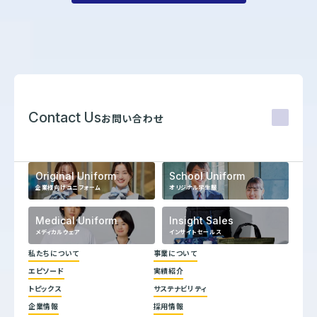
Contact Us
お問い合わせ
Original Uniform
School Uniform
企業様向けユニフォーム
オリジナル学生服
Medical Uniform
Insight Sales
メディカルウェア
インサイトセールス
私たちについて
事業について
エピソード
実績紹介
代表メッセージ
トピックス
サステナビリティ
企業理念
ヒストリー
企業情報
採用情報
トップコミットメント