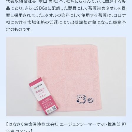
代表取締役社長：増山 尚志）へ、社名にちなんで、花に関連する製
品であり、さらにSDGsに配慮した製品として薔薇染めタオルを提
案し採用されました。タオルの染料として使用する薔薇は、コロナ
禍における市場価格の低迷により出荷調整対象となった廃棄予
定のものです。
【はなさく生命保険株式会社 エージェンシーマーケット推進部 担
当者 コメント】