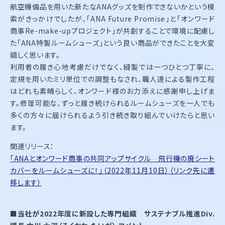
航空機備品を用いた新たなANAグッズを制作できないかという模
索がきっかけでしたが、「ANA Future Promise」と「オンワード
商事Re-make-upプロジェクト」が共創することで環境に配慮し
た「ANA特製ルームシューズ」という良い商品ができたことを大変
嬉しく思います。
利用者の履き心地考慮だけでなく、縫製では一つひとつ丁寧に、
定規を用いたミリ単位での調整もなされ、職人達による製作工程
はどれも素晴らしく、オンワード様のお力添えに感謝申し上げま
す。修理可能な、ずっと履き続けられるルームシューズを一人でも
多くの方々に届けられるよう引き続き取り組んでいけたらと思い
ます。
関連リリース：
「ANAとオンワード商事の共同アップサイクル 飛行機の廃シート
カバーをルームシューズに！」（2022年11月10日）（リンク先に遷
移します）
■当社が2022年度に新設した専門組織 サステナブル推進Div.