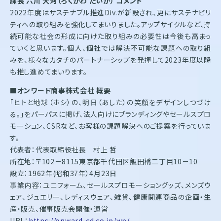
課長 六川 大河（ろくかわ たいが） コメント
2022年度はサステナブル推進Div.が新設され、更にサステナビリ
ティへの取り組みを強化してまいりました。アップサイクルなど、持
続可能な社会の形成に向けた取り組みの必要性は今後も高まっ
ていくと思います。個人、個社では解決不可能な課題への取り組
みを、様々なカタチのパートナーシップを発揮して2023年度以降
も推し進めてまいります。
■オンワード商事株式会社 概要
「ヒトと地球（ホシ）の、明日（あした）の笑顔をデザインしつづけ
る。」をパーパスに掲げ、法人向けにブランディングやセールスプロ
モーション、CSRなど、お客様の課題解決へのご提案を行っていま
す。
代表者：代表取締役社長 村上 哲
所在地：〒102－8115東京都千代田区飯田橋二丁目10－10
設立：1962年(昭和37年）4月23日
事業内容：ユニフォーム、セールスプロモーショングッズ、メンズウ
ェア、ジュエリー、レディスウェア、雑貨、健康関連商品の企画・生
産・販売、催事販売会開催・運営
URL：
https://onward-cd.co.jp/wp/