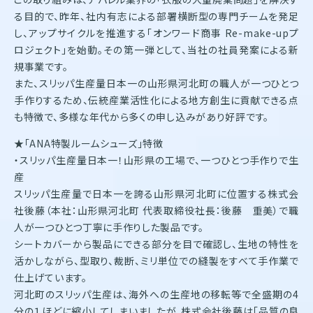
る目的で、昨年、社内有志による部署横断型の専門チームを発足
し、アップサイクルを推進する「オンワード商事 Re-make-upプ
ロジェクト」を始動。その第一弾として、当社の社員発案による新
規事業です。
また、スリッパ生産量日本一の山形県河北町の職人が一つひとつ
手作りするため、伝統産業活性化による地方創生に貢献できる点
も特徴で、多様な年代から多くの申し込みがあり好評です。
★「ANA特製ルームシューズ」特徴
・スリッパ生産量日本一！山形県の工場で、一つひとつ手作りで生
産
スリッパ生産量で日本一を誇る山形県河北町に位置する株式会
社後藤（本社：山形県河北町 代表取締役社長：後藤 重美）で職
人が一つひとつ丁寧に手作りした製品です。
シートカバーから製品にできる部分を目で確認し、生地の特性を
活かしながら、型取り、裁断、ミリ単位での縫製をすべて手作業で
仕上げています。
河北町のスリッパ生産は、海外への生産地の移転等で全盛期の4
分の１ほどに縮小してしまいましたが、株式会社後藤は「品質の良