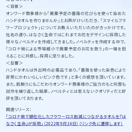
＜背景＞
オンワード商事様から「廃棄予定の薔薇の花びらを使って染めた
ハンドタオルを作りませんか」とお声がけいただき、 「スマイルフラ
ワープロジェクト」についてお教えいただいたのがきっかけです。
社名の通り、はなさく生命ではこれまでお花をデザインに採用した
様々なノベルティを作成してきました。ノベルティを作成する中で、
「コロナ禍による市場縮小で廃棄予定のお花を救う」の一端を担
えることに共感し、採用に至りました。
＜反響＞
ハンドタオルは外出時の必需品であり、「薔薇を使った染色により
非常にかわいらしいピンク色です」と多くの感想を頂いています。
また、肌触りにもこだわりオンワード商事様のご協力のもと何度も
試作を繰り返した結果、ノベルティとは思えないクオリティだと好
評を頂いております。
関連リリース：
「コロナ禍で顕在化したフラワーロス削減につながるタオルを『は
なさく生命』が採用」（2022年9月14日）
（リンク先に遷移します）