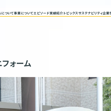
ちについて
事業について
エピソード
実績紹介
トピックス
サステナビリティ
企業
代表メッセージ
トップコミ
企業理念
サステナ
ヒストリー
重要課題と
具体的な
バリューチ
ESGデー
サステナビ
ニフォーム