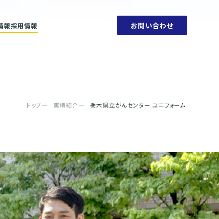
お問い合わせ
情報
採用情報
ットメント
会社概要
ビリティ方針
人権方針
SDGs
環境方針
取り組みと目標
腐敗防止規定
ェーン
行動指針
タブック
調達指針
リティレポート
トップ
実績紹介
栃木県立がんセンター ユニフォーム