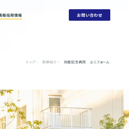
お問い合わせ
情報
採用情報
ットメント
会社概要
ビリティ方針
人権方針
SDGs
環境方針
取り組みと目標
腐敗防止規定
ェーン
行動指針
タブック
調達指針
リティレポート
トップ
実績紹介
同愛記念病院 ユニフォーム