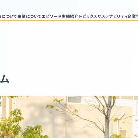
ちについて
事業について
エピソード
実績紹介
トピックス
サステナビリティ
企業
代表メッセージ
トップコミ
企業理念
サステナ
ヒストリー
重要課題と
具体的な
バリューチ
ESGデー
サステナビ
ム