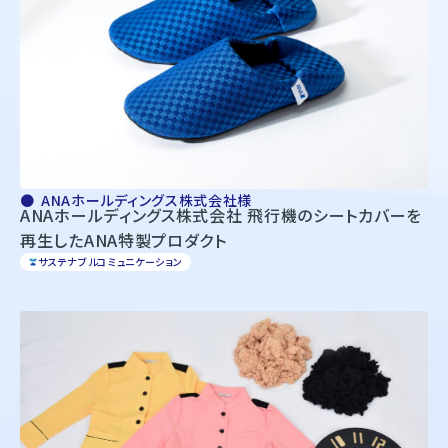
株式会社オンワードホールディングス
株式会社オンワード樫山
オンワードパーソナルスタイル
〒102－8115
東京都千代田区飯田橋二丁目10－10
TEL：03-5226-1333
Copyright(C)2025 Onward Corporate Design CO., Ltd.
個人情報保護方針
ANAホールディングス株式会社様
電子公告（2024年3月28日以前）
ANAホールディングス株式会社 飛行機のシートカバーを
再生したANA特製プロダクト
サステナブルコミュニケーション