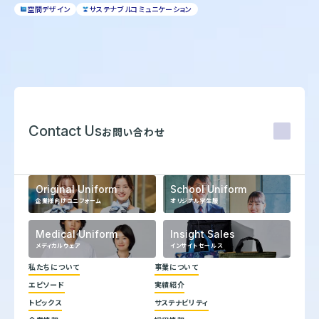
空間デザイン
サステナブルコミュニケーション
Contact Us
お問い合わせ
Original Uniform
School Uniform
企業様向けユニフォーム
オリジナル学生服
Medical Uniform
Insight Sales
メディカルウェア
インサイトセールス
私たちについて
事業について
エピソード
実績紹介
代表メッセージ
トピックス
サステナビリティ
企業理念
ヒストリー