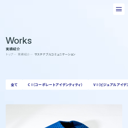
私たちについて
Works
事業について
実績紹介
エピソード
トップ
実績紹介
サステナブルコミュニケーション
実績紹介
トピックス
全て
C I（コーポレートアイデンティティ）
V I（ビジュアルアイデ
サステナビリティ
企業情報
採用情報
お問い合わせ