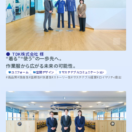
株式会社オンワードホールディングス
株式会社オンワード樫山
オンワードパーソナルスタイル
〒102－8115
東京都千代田区飯田橋二丁目10－10
TEL：03-5226-1333
Copyright(C)2025 Onward Corporate Design CO., Ltd.
TDK株式会社 様
個人情報保護方針
“着る”“使う”の一歩先へ。
電子公告（2024年3月28日以前）
作業服から広がる未来の可能性。
ユニフォーム
空間デザイン
サステナブルコミュニケーション
高品質
独自性
話題性
快適性
ストーリー性
サステナブル提案
ロイヤリティ創出