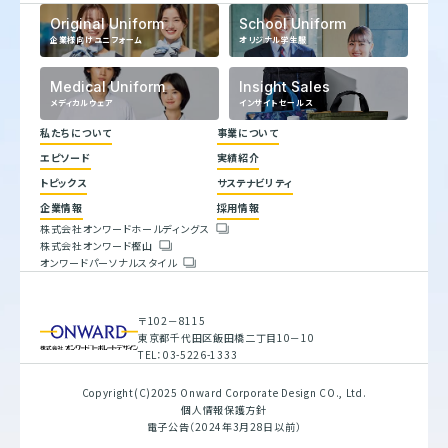
Original Uniform
School Uniform
企業様向けユニフォーム
オリジナル学生服
Medical Uniform
Insight Sales
メディカルウェア
インサイトセールス
私たちについて
事業について
エピソード
実績紹介
代表メッセージ
トピックス
サステナビリティ
企業理念
ヒストリー
企業情報
採用情報
トップコミットメント
株式会社オンワードホールディングス
サステナビリティ方針
株式会社オンワード樫山
会社概要
重要課題とSDGs
オンワードパーソナルスタイル
人権方針
具体的な取り組みと目標
環境方針
バリューチェーン
腐敗防止規定
ESGデータブック
行動指針
サステナビリティレポート
〒102－8115
調達指針
東京都千代田区飯田橋二丁目10－10
TEL：03-5226-1333
Copyright(C)2025 Onward Corporate Design CO., Ltd.
個人情報保護方針
電子公告（2024年3月28日以前）