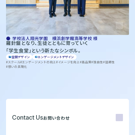
学校法人翔光学園 横浜創学館高等学校 様
羅針盤となり、生徒とともに育っていく
「学生食堂」という新たなシンボル。
空間デザイン
エンゲージメントデザイン
スクール
エンゲージメントの向上
イメージを向上
高品質
独自性
話題性
想いの具現化
Contact Us
お問い合わせ