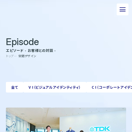
私たちについて
Episode
事業について
エピソード - お客様との対談 -
エピソード
トップ
空間デザイン
実績紹介
トピックス
全て
V I（ビジュアルアイデンティティ）
C I（コーポレートアイデ
サステナビリティ
企業情報
採用情報
お問い合わせ