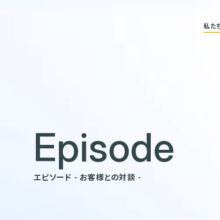
私た
Episode
エピソード - お客様との対談 -