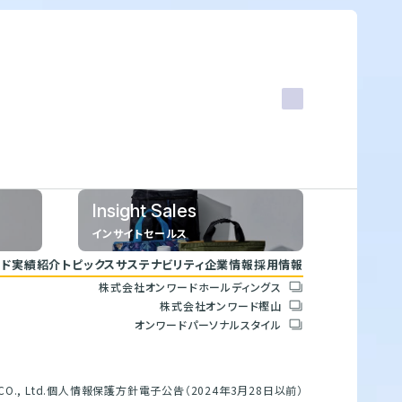
Insight Sales
インサイトセールス
ド
実績紹介
トピックス
サステナビリティ
企業情報
採用情報
株式会社オンワードホールディングス
トップコミットメント
会社概要
株式会社オンワード樫山
サステナビリティ方針
人権方針
オンワードパーソナルスタイル
重要課題とSDGs
環境方針
具体的な取り組みと目標
腐敗防止規定
バリューチェーン
行動指針
ESGデータブック
調達指針
O., Ltd.
個人情報保護方針
電子公告（2024年3月28日以前）
サステナビリティレポート