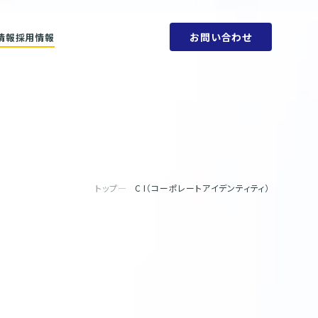
お問い合わせ
情報
採用情報
ットメント
会社概要
ビリティ方針
人権方針
SDGs
環境方針
取り組みと目標
腐敗防止規定
ェーン
行動指針
タブック
調達指針
リティレポート
トップ
C I（コーポレートアイデンティティ）