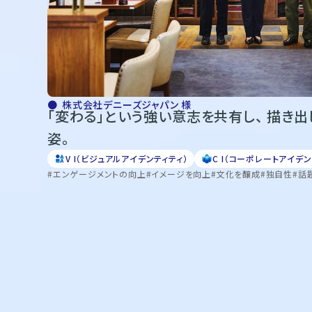
株式会社デニーズジャパン 様
「変わる」という強い意志を共有し、 描き
姿。
V I（ビジュアルアイデンティティ）
C I（コーポレートアイデン
エンゲージメントの向上
イメージを向上
文化を醸成
独自性
話