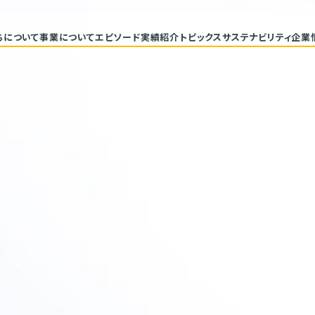
ちについて
事業について
エピソード
実績紹介
トピックス
サステナビリティ
企業
代表メッセージ
トップコミ
企業理念
サステナ
ヒストリー
重要課題と
具体的な
バリューチ
ESGデー
サステナビ