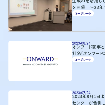
生成AIを活用し
を開催 ～23
修も～
コーポレート
2023/08/24
オンワード商事と
社名「オンワード
と多角化を加速
コーポレート
2023/07/24
2023年9月1
センターが合併し