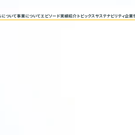
ちについて
事業について
エピソード
実績紹介
トピックス
サステナビリティ
企業
代表メッセージ
トップコミ
企業理念
サステナ
ヒストリー
重要課題と
具体的な
バリューチ
ESGデー
サステナビ