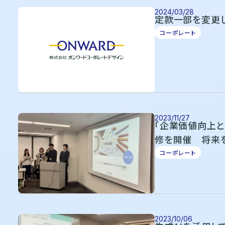
2024/03/28
定款一部を変更
コーポレート
2023/11/27
「企業価値向上と
修を開催 将来
対してプレゼンテ
コーポレート
2023/10/06