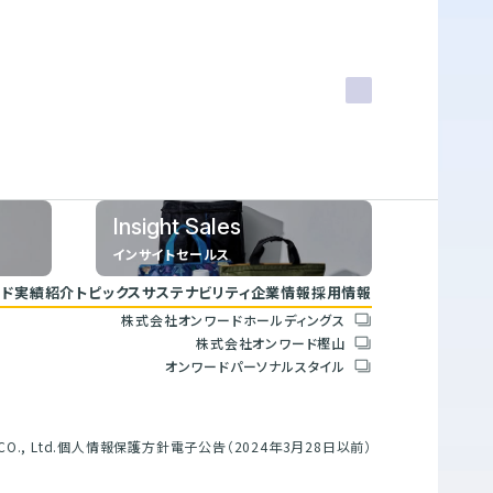
Insight Sales
インサイトセールス
ド
実績紹介
トピックス
サステナビリティ
企業情報
採用情報
株式会社オンワードホールディングス
トップコミットメント
会社概要
株式会社オンワード樫山
サステナビリティ方針
人権方針
オンワードパーソナルスタイル
重要課題とSDGs
環境方針
具体的な取り組みと目標
腐敗防止規定
バリューチェーン
行動指針
ESGデータブック
調達指針
O., Ltd.
個人情報保護方針
電子公告（2024年3月28日以前）
サステナビリティレポート