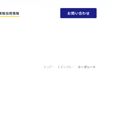
お問い合わせ
情報
採用情報
ットメント
会社概要
ビリティ方針
人権方針
SDGs
環境方針
取り組みと目標
腐敗防止規定
ェーン
行動指針
タブック
調達指針
リティレポート
トップ
トピックス
コーポレート