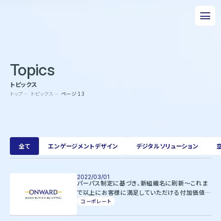
私たちについて
Topics
事業について
トピックス
エピソード
トップ
トピックス
ページ 13
実績紹介
トピックス
全て
エンゲージメントデザイン
デジタルソリューション
サステナビリティ
企業情報
2022/03/01
パーパス制定に基づき、新組織名に刷新～これま
で以上にお客様に満足していただける付加価値
採用情報
の高い商品やサービスを提供します～
コーポレート
お問い合わせ