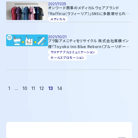
2021/11/25
オンワード商事のメディカルウェアブランド
『Raffiria（ラフィーリア）』SNSに多数寄せられた
看護師の声にこたえ、公式通販サイトをオープン
メディカル
2021/10/21
プラ製アメニティをリサイクル 株式会社東横イン
様「Toyoko Inn Blue Reborn（ブルーリボーン）
プロジェクト」
サステナブルコミュニケーション
セールスプロモーション
1
...
10
11
12
13
14