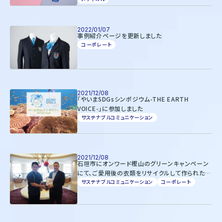
2022/01/07
事例紹介ページを更新しました
コーポレート
2021/12/08
「やいまSDGsシンポジウム-THE EARTH
VOICE-」に参加しました
サステナブルコミュニケーション
2021/12/08
石垣市にオンワード樫山のグリーンキャンペーン
にて、ご愛用後の衣類をリサイクルして作られた軍
手1,500双を寄贈しました。
サステナブルコミュニケーション
コーポレート