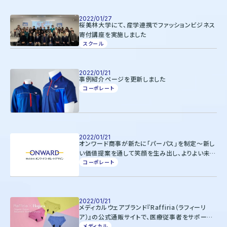
株式会社オンワードホールディングス
株式会社オンワード樫山
2022/01/27
オンワードパーソナルスタイル
桜美林大学にて、産学連携でファッションビジネス
寄付講座を実施しました
スクール
〒102－8115
東京都千代田区飯田橋二丁目10－10
TEL：03-5226-1333
2022/01/21
事例紹介ページを更新しました
Copyright(C)2025 Onward Corporate Design CO., Ltd.
コーポレート
個人情報保護方針
電子公告（2024年3月28日以前）
2022/01/21
オンワード商事が新たに「パーパス」を制定～新し
い価値提案を通して笑顔を生み出し、よりよい未来
の実現へ～
コーポレート
2022/01/21
メディカルウェアブランド『Raffiria（ラフィーリ
ア）』の公式通販サイトで、医療従事者をサポート
する吸水サニタリーショーツを発売開始
メディカル