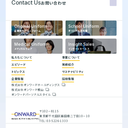
Contact Us
お問い合わせ
Original Uniform
School Uniform
企業様向けユニフォーム
オリジナル学生服
Medical Uniform
Insight Sales
メディカルウェア
インサイトセールス
私たちについて
事業について
エピソード
実績紹介
代表メッセージ
トピックス
サステナビリティ
企業理念
ヒストリー
企業情報
採用情報
トップコミットメント
株式会社オンワードホールディングス
サステナビリティ方針
株式会社オンワード樫山
会社概要
重要課題とSDGs
オンワードパーソナルスタイル
人権方針
具体的な取り組みと目標
環境方針
バリューチェーン
腐敗防止規定
ESGデータブック
行動指針
サステナビリティレポート
〒102－8115
調達指針
東京都千代田区飯田橋二丁目10－10
TEL：03-5226-1333